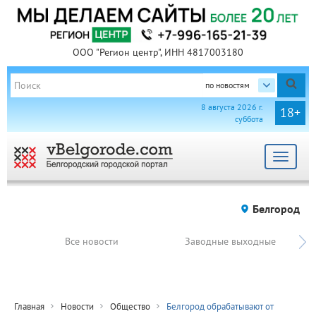
ООО "Регион центр", ИНН 4817003180
по новостям
8 августа 2026 г.
18+
суббота
Toggle
navigat
Белгород
Все новости
Заводные выходные
Главная
Новости
Общество
Белгород обрабатывают от