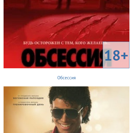
18+
Обсессия