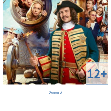
12+
Холоп 3