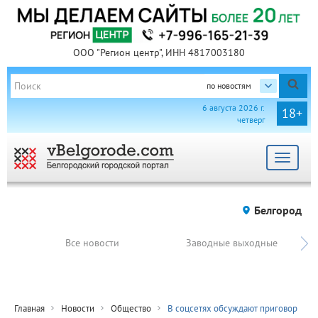
ООО "Регион центр", ИНН 4817003180
по новостям
6 августа 2026 г.
18+
четверг
Toggle
navigat
Белгород
Все новости
Заводные выходные
Главная
Новости
Общество
В соцсетях обсуждают приговор