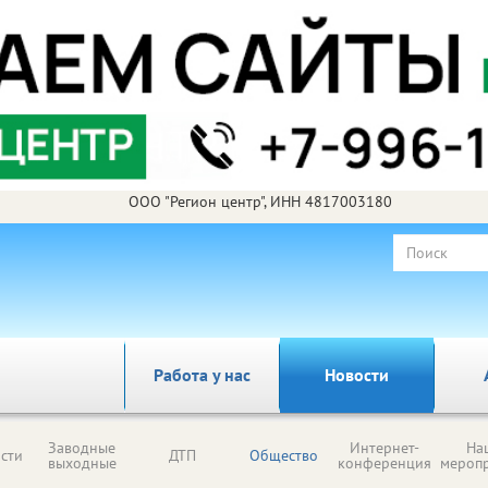
ООО "Регион центр", ИНН 4817003180
Работа у нас
Новости
Заводные
Интернет-
На
сти
ДТП
Общество
выходные
конференция
мероп