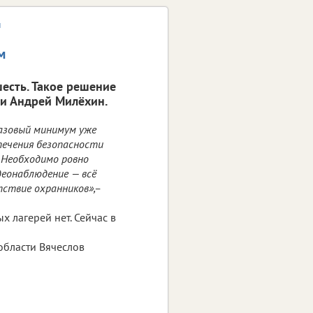
м
м
шесть. Такое решение
ти Андрей Милёхин.
базовый минимум уже
спечения безопасности
 Необходимо ровно
деонаблюдение — всё
тствие охранников»,–
х лагерей нет. Сейчас в
области Вячеслов