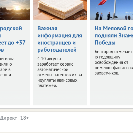
ородской
Важная
На Меловой г
и
информация для
подняли Знам
ет до +37
иностранцев и
Победы
ов
работодателей
Белгород отмечает
ю годовщину
региона
С 10 августа
освобождения от
дили о
заработает сервис
немецко-фашистск
аре в
автоматической
захватчиков.
е дни.
отмены патентов из-за
неуплаты авансовых
платежей.
.Директ