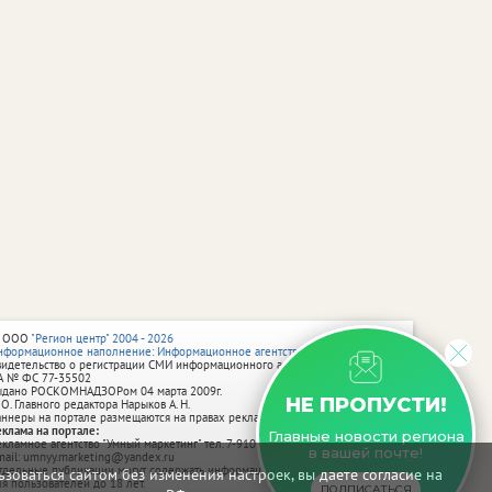
 ООО
"Регион центр" 2004 - 2026
нформационное наполнение: Информационное агентство vRossii.ru
видетельство о регистрации СМИ информационного агентства vRossii.ru
А № ФС 77‑35502
ыдано РОСКОМНАДЗОРом 04 марта 2009г.
НЕ ПРОПУСТИ!
 О. Главного редактора Нарыков А. Н.
аннеры на портале размещаются на правах рекламы.
еклама на портале:
Главные новости региона
екламное агентство "Умный маркетинг" тел. 7-910-267-70-40,
в вашей почте!
mail: umnyy.marketing@yandex.ru
тдельные публикации могут содержать информацию, не предназначенную
зоваться сайтом без изменения настроек, вы даете согласие на
ля пользователей до 18 лет.
ПОДПИСАТЬСЯ