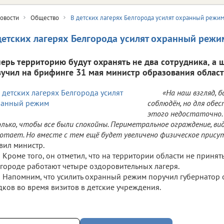
овости
Общество
В детских лагерях Белгорода усилят охранный режи
детских лагерях Белгорода усилят охранный режи
перь территорию будут охранять не два сотрудника, а 
вучил на брифинге 31 мая министр образования облас
«На наш взгляд, 
соблюдён, но для обе
этого недостаточно.
лько, чтобы все были спокойны. Периметральное ограждение, ви
отает. Но вместе с тем ещё будет увеличено физическое прису
вил министр.
Кроме того, он отметил, что на территории области не приняты
городе работают четыре оздоровительных лагеря.
Напомним, что усилить охранный режим поручил губернатор 
дков во время визитов в детские учреждения.