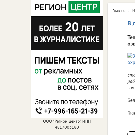
Главная
Н
В 
Те
оз
сто
раб
зая
Бел
Гла
ООО "Регион центр", ИНН
4817003180