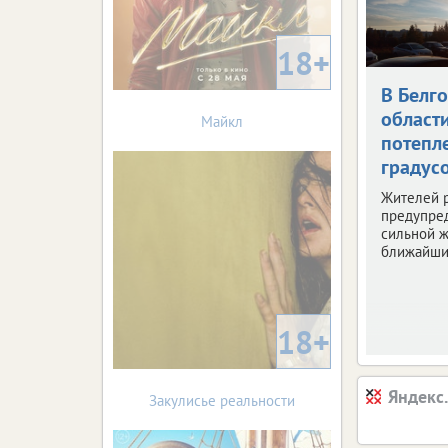
18+
В Белг
област
Майкл
потепле
градус
Жителей 
предупре
сильной ж
ближайши
18+
Яндекс
Закулисье реальности