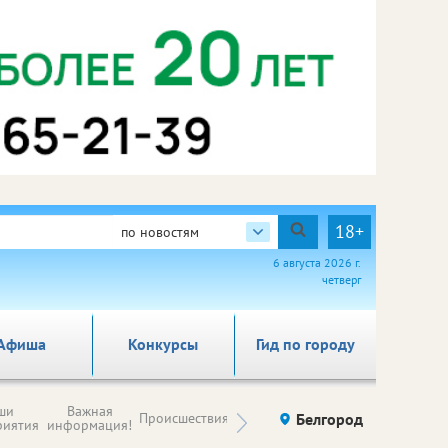
18+
по новостям
6 августа 2026 г.
четверг
Афиша
Конкурсы
Гид по городу
Новости
ши
Важная
Происшествия
Здоровье
Белгород
Ку
компаний (на
риятия
информация!
правах
рекламы)