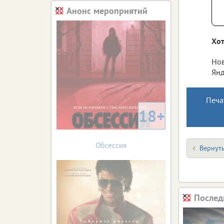
Анонс мероприятий
Хот
Нов
Янд
Печа
18+
Обсессия
Вернуть
Послед