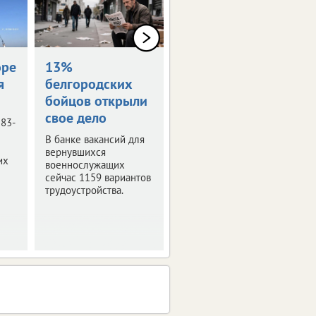
оре
13%
Награждены
я
белгородских
посмертно
бойцов открыли
Семьям погибших
свое дело
белгородцев передали
 83-
государственные
В банке вакансий для
награды.
вернувшихся
их
военнослужащих
сейчас 1159 вариантов
трудоустройства.