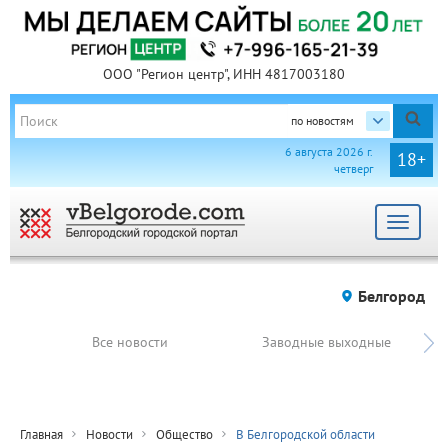
ООО "Регион центр", ИНН 4817003180
по новостям
6 августа 2026 г.
18+
четверг
Toggle
navigat
Белгород
Все новости
Заводные выходные
Главная
Новости
Общество
В Белгородской области