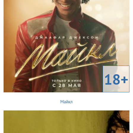
18+
Майкл