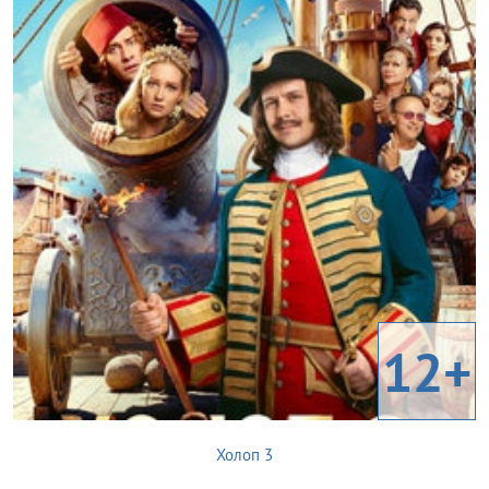
12+
Холоп 3