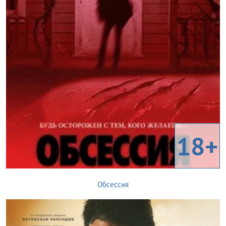
18+
Обсессия