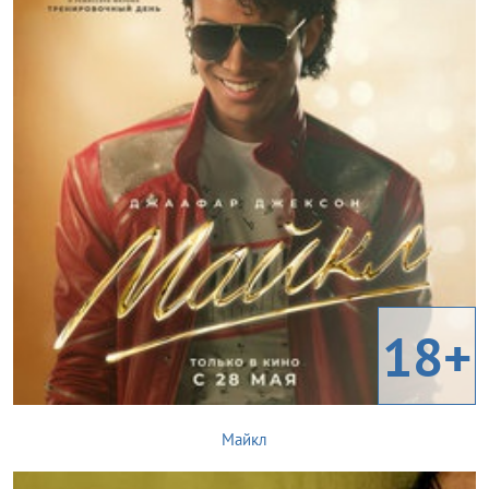
18+
Майкл