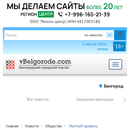
ООО "Регион центр", ИНН 4817003180
по новостям
6 августа 2026 г.
18+
четверг
Toggle
navigat
Белгород
Все новости
Заводные выходные
Главная
Новости
Общество
"Желтый" уровень