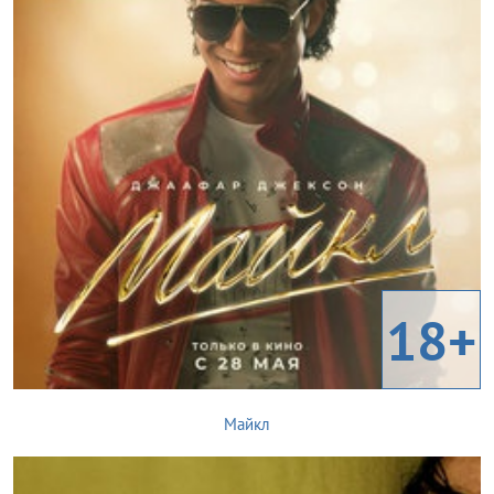
18+
Майкл