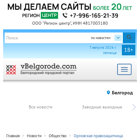
ООО "Регион центр", ИНН 4817003180
по новостям
7 августа 2026 г.
18+
пятница
Toggle
navigat
Белгород
Все новости
Заводные выходные
Главная
Новости
Общество
Орловская правозащитница