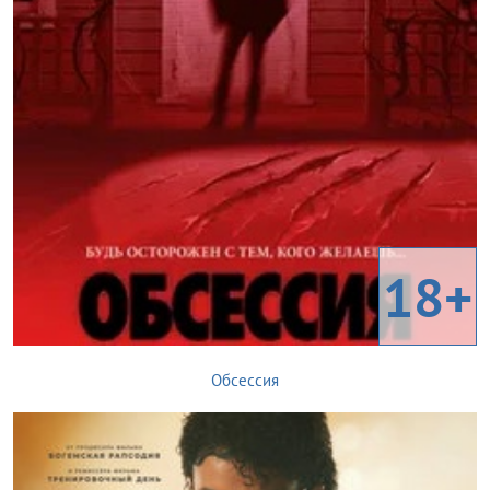
18+
Обсессия