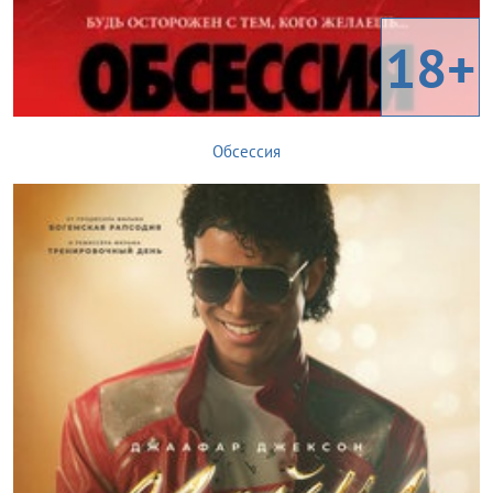
18+
Обсессия