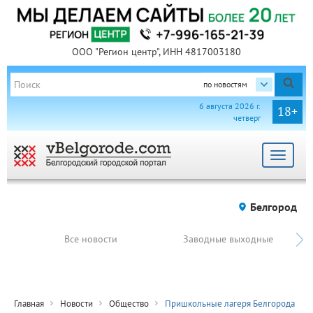
ООО "Регион центр", ИНН 4817003180
по новостям
6 августа 2026 г.
18+
четверг
Toggle
navigat
Белгород
Все новости
Заводные выходные
Главная
Новости
Общество
Пришкольные лагеря Белгорода