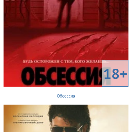
18+
Обсессия