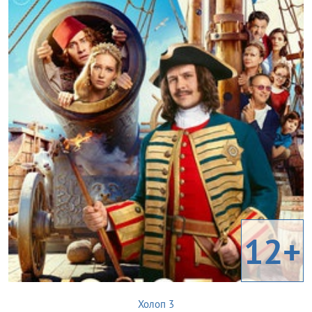
12+
Холоп 3