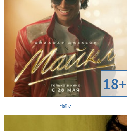
18+
Майкл