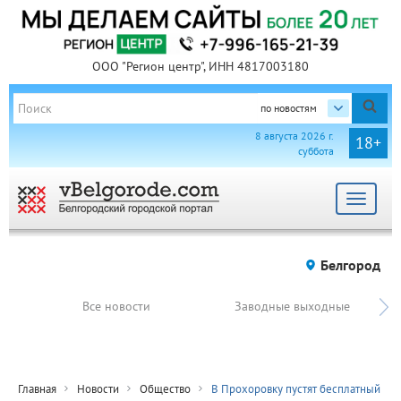
ООО "Регион центр", ИНН 4817003180
по новостям
8 августа 2026 г.
18+
суббота
Toggle
navigat
Белгород
Все новости
Заводные выходные
Главная
Новости
Общество
В Прохоровку пустят бесплатный