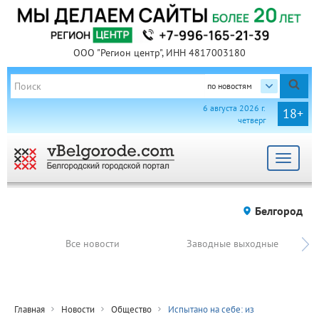
ООО "Регион центр", ИНН 4817003180
по новостям
6 августа 2026 г.
18+
четверг
Toggle
navigat
Белгород
Все новости
Заводные выходные
Главная
Новости
Общество
Испытано на себе: из