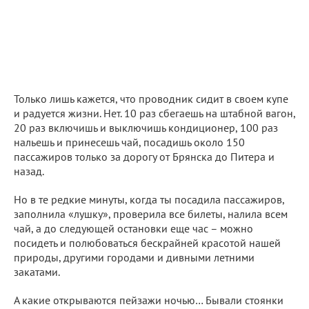
Только лишь кажется, что проводник сидит в своем купе
и радуется жизни. Нет. 10 раз сбегаешь на штабной вагон,
20 раз включишь и выключишь кондиционер, 100 раз
нальешь и принесешь чай, посадишь около 150
пассажиров только за дорогу от Брянска до Питера и
назад.
Но в те редкие минуты, когда ты посадила пассажиров,
заполнила «лушку», проверила все билеты, налила всем
чай, а до следующей остановки еще час – можно
посидеть и полюбоваться бескрайней красотой нашей
природы, другими городами и дивными летними
закатами.
А какие открываются пейзажи ночью… Бывали стоянки