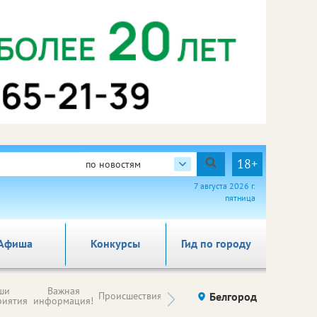
18+
по новостям
7 августа 2026 г.
пятница
Афиша
Конкурсы
Гид по городу
Новости
ши
Важная
Происшествия
Здоровье
Белгород
Ку
компаний (на
риятия
информация!
правах
рекламы)