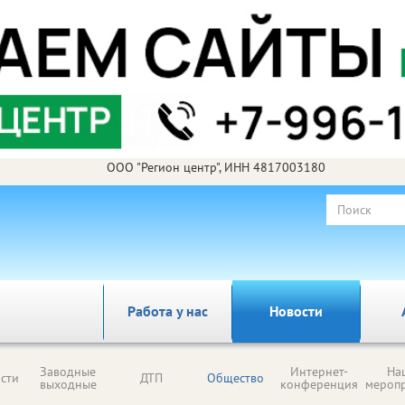
ООО "Регион центр", ИНН 4817003180
Работа у нас
Новости
Заводные
Интернет-
На
сти
ДТП
Общество
выходные
конференция
мероп