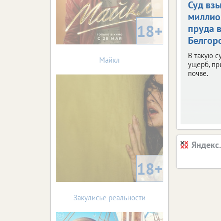
Суд взы
миллио
18+
пруда 
Белгор
В такую с
Майкл
ущерб, п
почве.
Яндекс
18+
Закулисье реальности