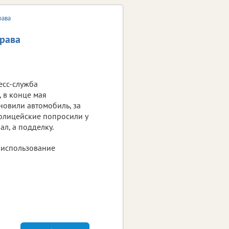
рава
права
есс-служба
 в конце мая
новили автомобиль, за
полицейские попросили у
л, а подделку.
 использование