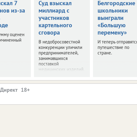
скал 7
Суд взыскал
Белгородские
нов из-за
миллиард с
школьники
в
участников
выиграли
оде
картельного
«Большую
сговора
перемену»
умму оценен
ричиненный
В недобросовестной
И теперь отправятс
конкуренции уличили
путешествие по
предпринимателей,
стране.
занимавшихся
поставкой
медицинских изделий.
.Директ