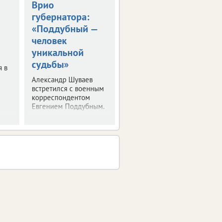
Врио
Владимир Путин
губернатора:
встретился с
«Поддубный —
Александром
человек
Шуваевым
уникальной
Врио губернатора
судьбы»
рассказал президенту
я в
о текущей работе на
Александр Шуваев
посту.
встретился с военным
корреспондентом
Евгением Поддубным.