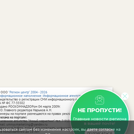
 ООО
"Регион центр" 2004 - 2026
нформационное наполнение: Информационное агентство vRossii.ru
видетельство о регистрации СМИ информационного агентства vRossii.ru
А № ФС 77‑35502
ыдано РОСКОМНАДЗОРом 04 марта 2009г.
НЕ ПРОПУСТИ!
 О. Главного редактора Нарыков А. Н.
аннеры на портале размещаются на правах рекламы.
еклама на портале:
Главные новости региона
екламное агентство "Умный маркетинг" тел. 7-910-267-70-40,
в вашей почте!
mail: umnyy.marketing@yandex.ru
тдельные публикации могут содержать информацию, не предназначенную
зоваться сайтом без изменения настроек, вы даете согласие на
ля пользователей до 18 лет.
ПОДПИСАТЬСЯ