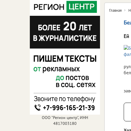
Главная
Н
Бе
Ей
рул
бел
зав
ООО "Регион центр", ИНН
4817003180
Хот