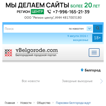
ООО "Регион центр", ИНН 4817003180
по новостям
9 августа 2026 г.
18+
воскресенье
Toggle
navigat
Белгород
Все новости
Заводные выходные
Главная
Новости
Общество
Парковки Белгорода ждут