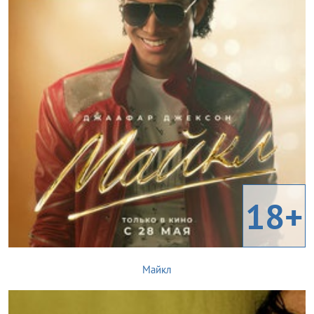
18+
Майкл