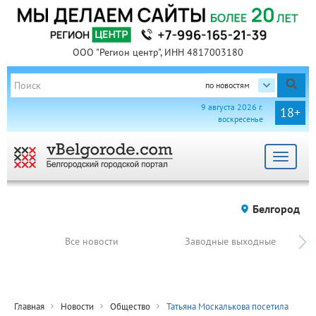
ООО "Регион центр", ИНН 4817003180
по новостям
9 августа 2026 г.
18+
воскресенье
Toggle
navigat
Белгород
Все новости
Заводные выходные
Главная
Новости
Общество
Татьяна Москалькова посетила