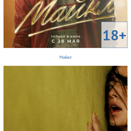
18+
Майкл