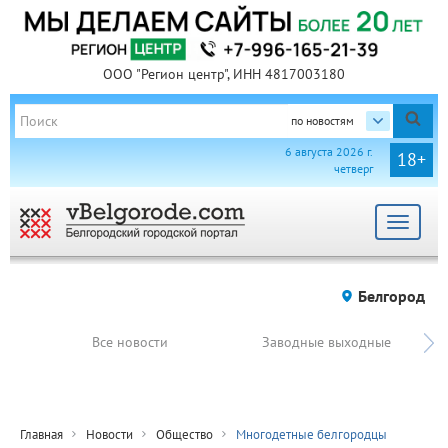
ООО "Регион центр", ИНН 4817003180
по новостям
6 августа 2026 г.
18+
четверг
Toggle
navigat
Белгород
Все новости
Заводные выходные
Главная
Новости
Общество
Многодетные белгородцы