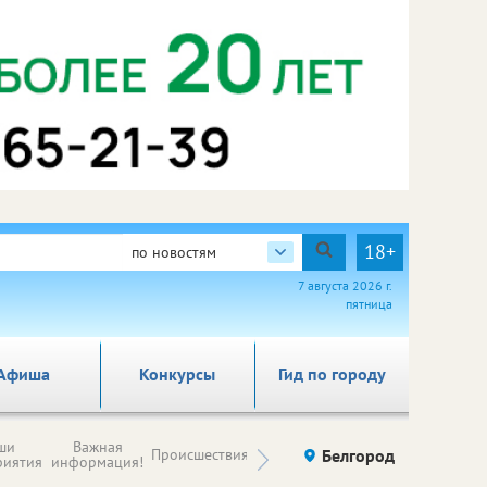
18+
по новостям
7 августа 2026 г.
пятница
Афиша
Конкурсы
Гид по городу
Новости
ши
Важная
Происшествия
Здоровье
Белгород
Ку
компаний (на
риятия
информация!
правах
рекламы)