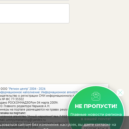
 ООО
"Регион центр" 2004 - 2026
нформационное наполнение: Информационное агентство vRossii.ru
видетельство о регистрации СМИ информационного агентства vRossii.ru
А № ФС 77‑35502
ыдано РОСКОМНАДЗОРом 04 марта 2009г.
НЕ ПРОПУСТИ!
 О. Главного редактора Нарыков А. Н.
аннеры на портале размещаются на правах рекламы.
еклама на портале:
Главные новости региона
екламное агентство "Умный маркетинг" тел. 7-910-267-70-40,
в вашей почте!
mail: umnyy.marketing@yandex.ru
тдельные публикации могут содержать информацию, не предназначенную
зоваться сайтом без изменения настроек, вы даете согласие на
ля пользователей до 18 лет.
ПОДПИСАТЬСЯ