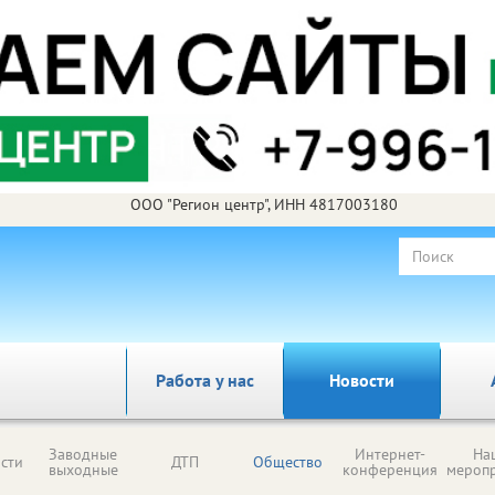
ООО "Регион центр", ИНН 4817003180
Работа у нас
Новости
Заводные
Интернет-
На
сти
ДТП
Общество
выходные
конференция
мероп