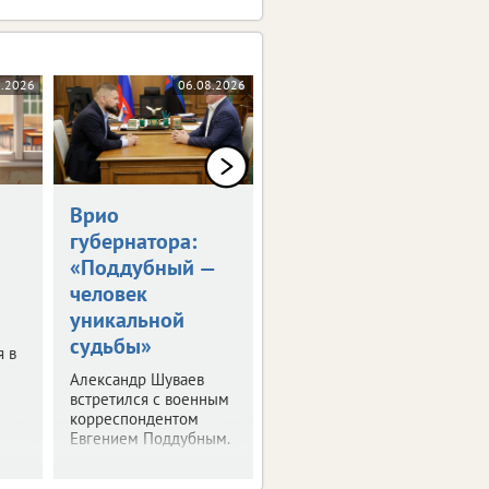
8.2026
06.08.2026
06.08.2026
Врио
Владимир Путин
губернатора:
встретился с
«Поддубный —
Александром
человек
Шуваевым
уникальной
Врио губернатора
судьбы»
рассказал президенту
я в
о текущей работе на
Александр Шуваев
посту.
встретился с военным
корреспондентом
Евгением Поддубным.