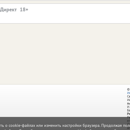
.Директ
©
И
С
И
в
И.
Б
Р
Р
e
О
ать о cookie-файлах или изменить настройки браузера. Продолжая поль
д