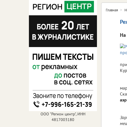
Главная
Н
Ре
На 
при
Кур
мар
Ска
аэр
ООО "Регион центр", ИНН
Зар
4817003180
меш