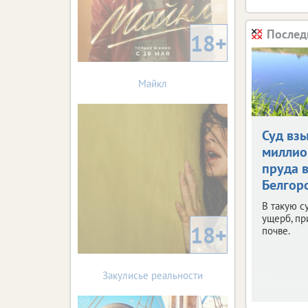
Послед
18+
Майкл
Суд взы
миллио
пруда 
Белгор
В такую с
ущерб, п
18+
почве.
Закулисье реальности