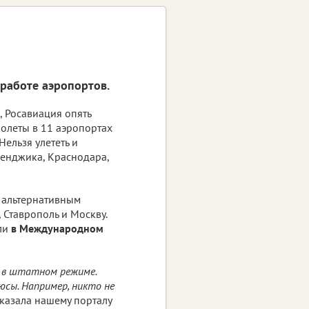
а работе аэропортов.
, Росавиация опять
полеты в 11 аэропортах
Нельзя улететь и
еленджика, Краснодара,
 альтернативным
 Ставрополь и Москву.
ли
в Международном
т в штатном режиме.
юсы. Например, никто не
ссказала нашему порталу