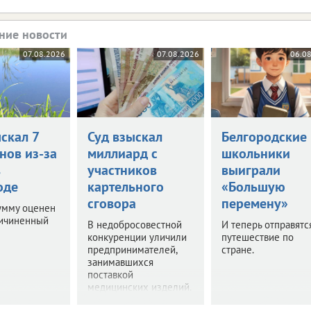
ние новости
07.08.2026
07.08.2026
06.0
скал 7
Суд взыскал
Белгородские
нов из-за
миллиард с
школьники
в
участников
выиграли
оде
картельного
«Большую
сговора
перемену»
умму оценен
ричиненный
В недобросовестной
И теперь отправятс
конкуренции уличили
путешествие по
предпринимателей,
стране.
занимавшихся
поставкой
медицинских изделий.