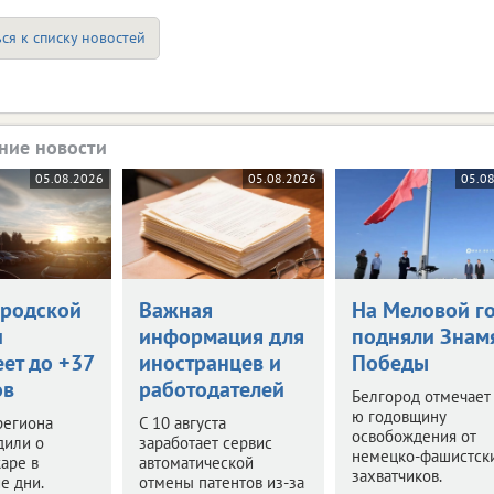
ся к списку новостей
ние новости
05.08.2026
05.08.2026
05.0
ородской
Важная
На Меловой г
и
информация для
подняли Знам
ет до +37
иностранцев и
Победы
ов
работодателей
Белгород отмечает
ю годовщину
региона
С 10 августа
освобождения от
дили о
заработает сервис
немецко-фашистск
аре в
автоматической
захватчиков.
е дни.
отмены патентов из-за