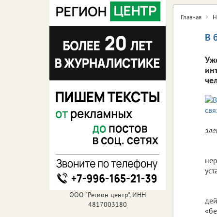
Главная
Н
В 
Уж
ин
че
эле
нер
уст
ООО "Регион центр", ИНН
дей
4817003180
«бе