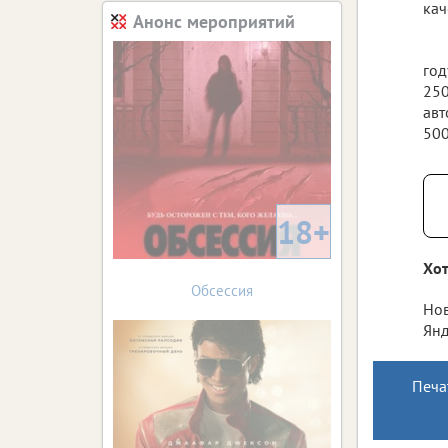
кач
Анонс мероприятий
год
250
авт
500
18+
Хот
Обсессия
Нов
Янд
Печа