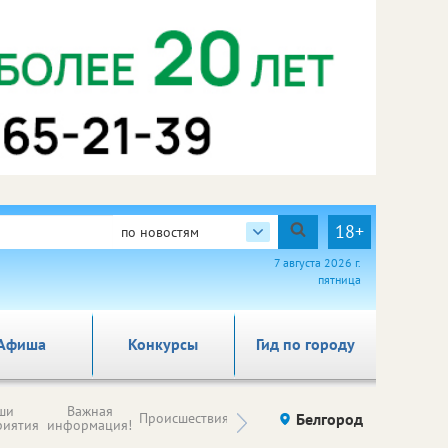
18+
по новостям
7 августа 2026 г.
пятница
Афиша
Конкурсы
Гид по городу
Новости
ши
Важная
Происшествия
Здоровье
Белгород
Ку
компаний (на
риятия
информация!
правах
рекламы)