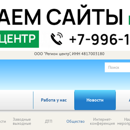
ООО "Регион центр", ИНН 4817003180
Работа у нас
Новости
Заводные
Интернет-
На
сти
ДТП
Общество
выходные
конференция
мероп