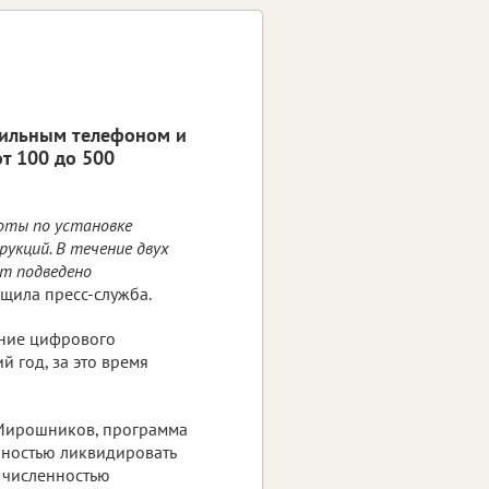
обильным телефоном и
от 100 до 500
оты по установке
укций. В течение двух
ет подведено
общила пресс-служба.
ение цифрового
й год, за это время
 Мирошников, программа
олностью ликвидировать
й численностью