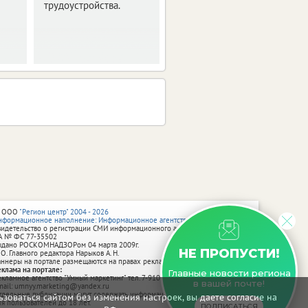
трудоустройства.
 ООО
"Регион центр" 2004 - 2026
нформационное наполнение: Информационное агентство vRossii.ru
видетельство о регистрации СМИ информационного агентства vRossii.ru
А № ФС 77‑35502
ыдано РОСКОМНАДЗОРом 04 марта 2009г.
НЕ ПРОПУСТИ!
 О. Главного редактора Нарыков А. Н.
аннеры на портале размещаются на правах рекламы.
еклама на портале:
Главные новости региона
екламное агентство "Умный маркетинг" тел. 7-910-267-70-40,
в вашей почте!
mail: umnyy.marketing@yandex.ru
тдельные публикации могут содержать информацию, не предназначенную
зоваться сайтом без изменения настроек, вы даете согласие на
ля пользователей до 18 лет.
ПОДПИСАТЬСЯ