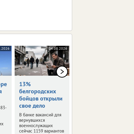
8.2026
04.08.2026
04.08.2026
оре
13%
Награждены
я
белгородских
посмертно
бойцов открыли
Семьям погибших
свое дело
белгородцев передали
 83-
государственные
В банке вакансий для
награды.
вернувшихся
их
военнослужащих
сейчас 1159 вариантов