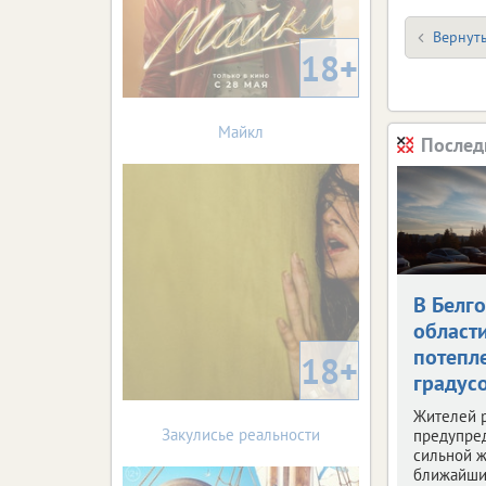
Вернуть
18+
Майкл
Послед
В Белг
област
потепле
18+
градус
Жителей 
Закулисье реальности
предупре
сильной ж
ближайши