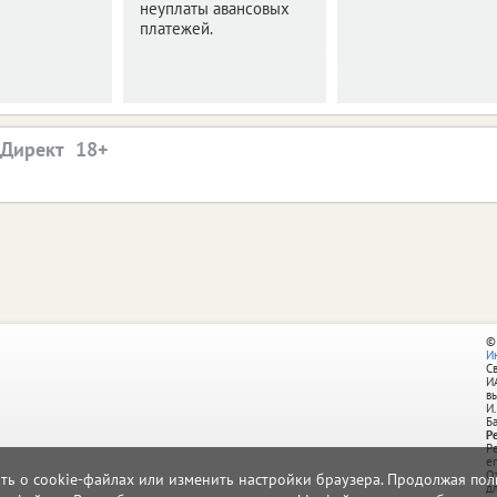
неуплаты авансовых
платежей.
.Директ
©
И
С
И
в
И.
Б
Р
Р
e
О
ать о cookie-файлах или изменить настройки браузера. Продолжая поль
д