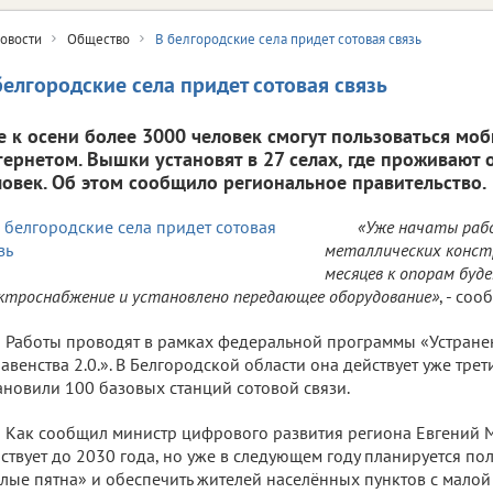
овости
Общество
В белгородские села придет сотовая связь
белгородские села придет сотовая связь
е к осени более 3000 человек смогут пользоваться м
тернетом. Вышки установят в 27 селах, где проживают 
ловек. Об этом сообщило региональное правительство.
«Уже начаты раб
металлических констр
месяцев к опорам буд
ктроснабжение и установлено передающее оборудование»
, - со
Работы проводят в рамках федеральной программы «Устран
авенства 2.0.». В Белгородской области она действует уже трети
ановили 100 базовых станций сотовой связи.
Как сообщил министр цифрового развития региона Евгений
ствует до 2030 года, но уже в следующем году планируется п
лые пятна» и обеспечить жителей населённых пунктов с мало