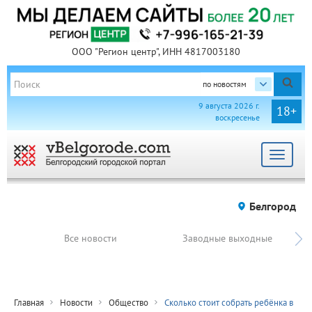
ООО "Регион центр", ИНН 4817003180
по новостям
9 августа 2026 г.
18+
воскресенье
Toggle
navigat
Белгород
Все новости
Заводные выходные
Главная
Новости
Общество
Сколько стоит собрать ребёнка в