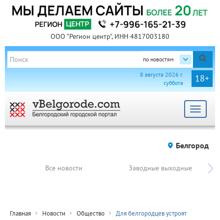
ООО "Регион центр", ИНН 4817003180
по новостям
8 августа 2026 г.
18+
суббота
Toggle
navigat
Белгород
Все новости
Заводные выходные
Главная
Новости
Общество
Для белгородцев устроят