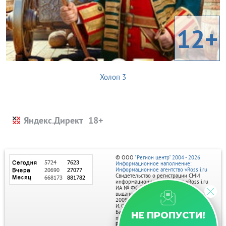
12+
Холоп 3
Яндекс.Директ
© ООО
"Регион центр" 2004 - 2026
Информационное наполнение:
Информационное агентство vRossii.ru
Свидетельство о регистрации СМИ
информационного агентства vRossii.ru
ИА № ФС 77‑35502
выдано РОСКОМНАДЗОРом 04 марта
2009г.
И. О. Главного редактора Нарыков А. Н.
Баннеры на портале размещаются на
НЕ ПРОПУСТИ!
правах рекламы.
Реклама на портале: