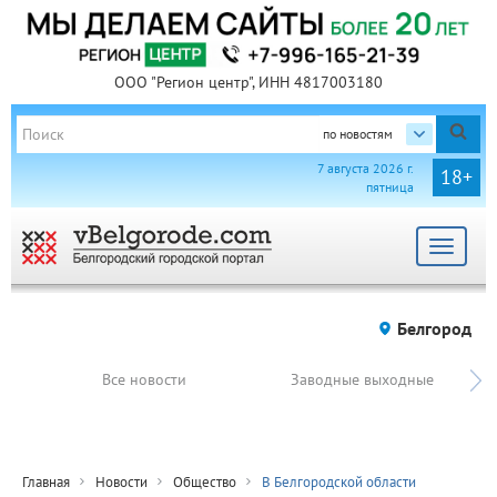
ООО "Регион центр", ИНН 4817003180
по новостям
7 августа 2026 г.
18+
пятница
Toggle
navigat
Белгород
Все новости
Заводные выходные
Главная
Новости
Общество
В Белгородской области