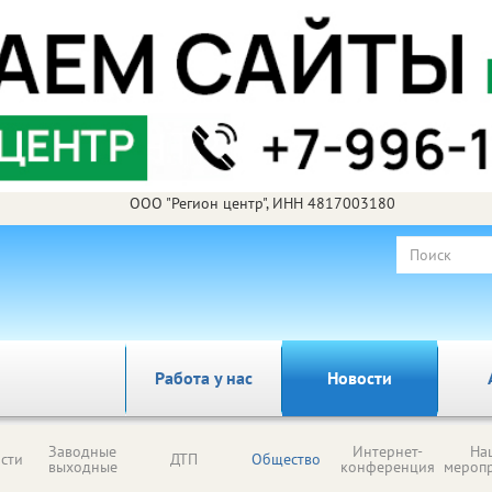
ООО "Регион центр", ИНН 4817003180
Работа у нас
Новости
Заводные
Интернет-
На
сти
ДТП
Общество
выходные
конференция
мероп