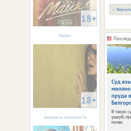
Вернуть
18+
Майкл
Послед
Суд взы
миллио
пруда 
18+
Белгор
В такую с
ущерб, п
Закулисье реальности
почве.