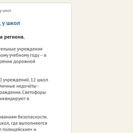
у школ
 у школ
а региона.
тельные учреждения
вому учебному году – в
 зрения дорожной
0 учреждений. 12 школ
личные недочёты -
ограждения. Светофоры
ликвидируют в
ованиям безопасности.
школ, где выполняются
е полицейские» и