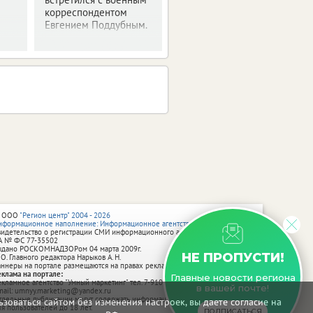
корреспондентом
Евгением Поддубным.
 ООО
"Регион центр" 2004 - 2026
нформационное наполнение: Информационное агентство vRossii.ru
видетельство о регистрации СМИ информационного агентства vRossii.ru
А № ФС 77‑35502
ыдано РОСКОМНАДЗОРом 04 марта 2009г.
НЕ ПРОПУСТИ!
 О. Главного редактора Нарыков А. Н.
аннеры на портале размещаются на правах рекламы.
еклама на портале:
Главные новости региона
екламное агентство "Умный маркетинг" тел. 7-910-267-70-40,
в вашей почте!
mail: umnyy.marketing@yandex.ru
тдельные публикации могут содержать информацию, не предназначенную
зоваться сайтом без изменения настроек, вы даете согласие на
ля пользователей до 18 лет.
ПОДПИСАТЬСЯ