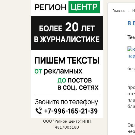
Главная
Н
В 
Те
без
про
отс
пла
бли
ООО "Регион центр", ИНН
Одн
4817003180
нео