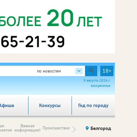
18+
по новостям
9 августа 2026 г.
воскресенье
Афиша
Конкурсы
Гид по городу
Новости
ши
Важная
Происшествия
Здоровье
Белгород
Ку
компаний (на
риятия
информация!
правах
рекламы)