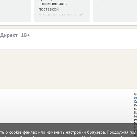
занимавшихся
поставкой
медицинских изделий.
.Директ
©
И
С
И
в
И.
Б
Р
Р
e
О
ать о cookie-файлах или изменить настройки браузера. Продолжая поль
д