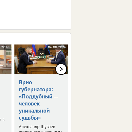
8.2026
06.08.2026
06.08.2026
Врио
Владимир Путин
губернатора:
встретился с
«Поддубный —
Александром
человек
Шуваевым
уникальной
Врио губернатора
судьбы»
рассказал президенту
я в
о текущей работе на
Александр Шуваев
посту.
встретился с военным