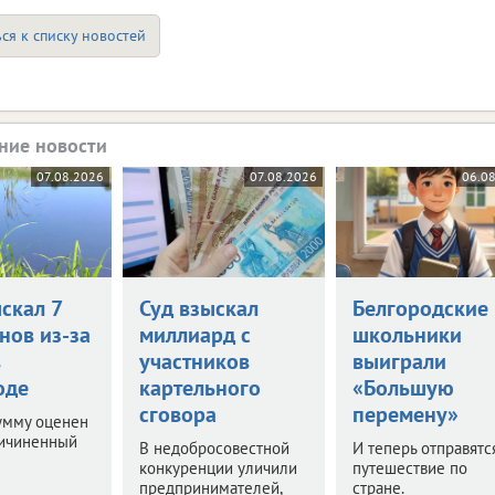
ся к списку новостей
ние новости
07.08.2026
07.08.2026
06.0
скал 7
Суд взыскал
Белгородские
нов из-за
миллиард с
школьники
в
участников
выиграли
оде
картельного
«Большую
сговора
перемену»
умму оценен
ричиненный
В недобросовестной
И теперь отправятс
конкуренции уличили
путешествие по
предпринимателей,
стране.