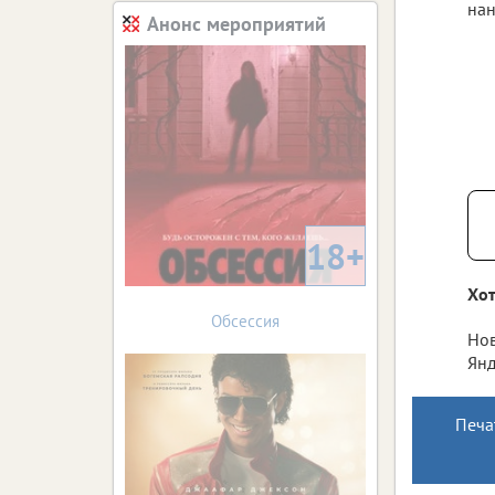
нан
Анонс мероприятий
18+
Хот
Обсессия
Нов
Янд
Печа