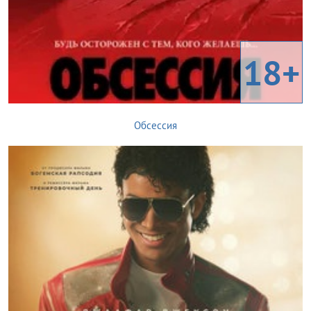
18+
Обсессия