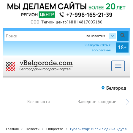
ООО "Регион центр", ИНН 4817003180
по новостям
9 августа 2026 г.
18+
воскресенье
Toggle
navigat
Белгород
Все новости
Заводные выходные
Главная
Новости
Общество
Губернатор: «Если люди не идут в