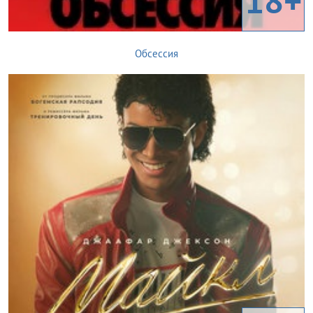
18+
Обсессия