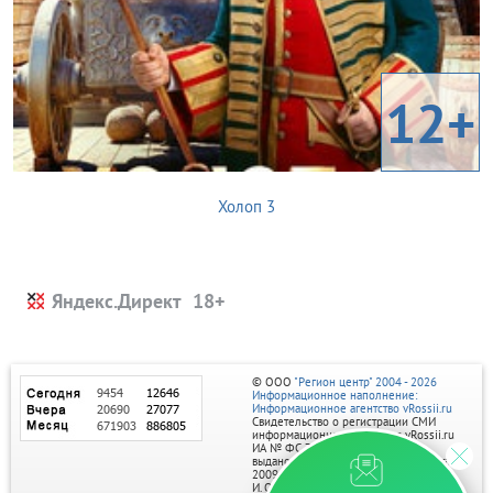
12+
Холоп 3
Яндекс.Директ
© ООО
"Регион центр" 2004 - 2026
Информационное наполнение:
Информационное агентство vRossii.ru
Свидетельство о регистрации СМИ
информационного агентства vRossii.ru
ИА № ФС 77‑35502
выдано РОСКОМНАДЗОРом 04 марта
2009г.
И. О. Главного редактора Нарыков А. Н.