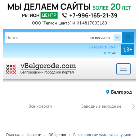
ООО "Регион центр", ИНН 4817003180
по новостям
7 августа 2026 г.
18+
пятница
Toggle
navigat
Белгород
Все новости
Заводные выходные
Главная
Новости
Общество
Белгородские учителя заступили