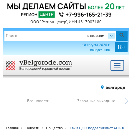
ООО "Регион центр", ИНН 4817003180
по новостям
10 августа 2026 г.
18+
понедельник
Toggle
navigat
Белгород
Все новости
Заводные выходные
Главная
Новости
Общество
Как в ЦФО поддерживают АПК в