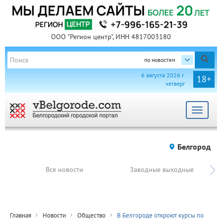
ООО "Регион центр", ИНН 4817003180
по новостям
6 августа 2026 г.
18+
четверг
Toggle
navigat
Белгород
Все новости
Заводные выходные
Главная
Новости
Общество
В Белгороде откроют курсы по