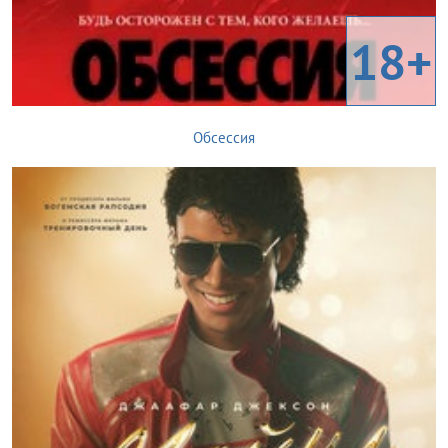
18+
Обсессия