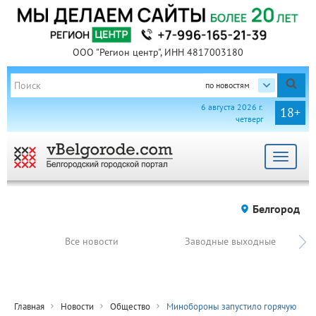
ООО "Регион центр", ИНН 4817003180
по новостям
6 августа 2026 г.
18+
четверг
Toggle
navigat
Белгород
Все новости
Заводные выходные
Главная
Новости
Общество
Минобороны запустило горячую