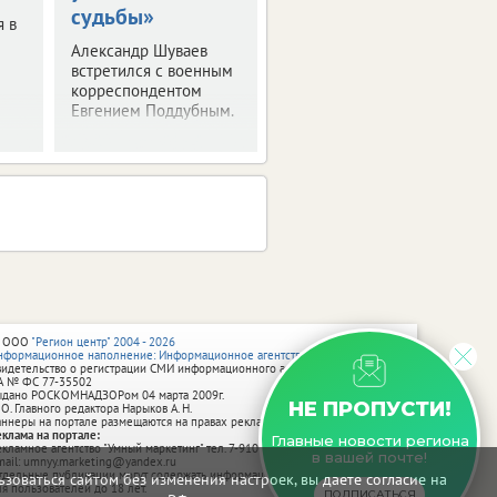
судьбы»
рассказал президенту
я в
о текущей работе на
Александр Шуваев
посту.
встретился с военным
корреспондентом
Евгением Поддубным.
 ООО
"Регион центр" 2004 - 2026
нформационное наполнение: Информационное агентство vRossii.ru
видетельство о регистрации СМИ информационного агентства vRossii.ru
А № ФС 77‑35502
ыдано РОСКОМНАДЗОРом 04 марта 2009г.
НЕ ПРОПУСТИ!
 О. Главного редактора Нарыков А. Н.
аннеры на портале размещаются на правах рекламы.
еклама на портале:
Главные новости региона
екламное агентство "Умный маркетинг" тел. 7-910-267-70-40,
в вашей почте!
mail: umnyy.marketing@yandex.ru
тдельные публикации могут содержать информацию, не предназначенную
зоваться сайтом без изменения настроек, вы даете согласие на
ля пользователей до 18 лет.
ПОДПИСАТЬСЯ