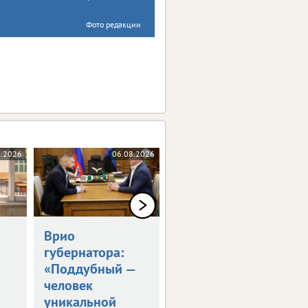
Фото редакции
8.2026
06.08.2026
06.08.2026
Врио
Владимир Путин
губернатора:
встретился с
«Поддубный —
Александром
человек
Шуваевым
уникальной
Врио губернатора