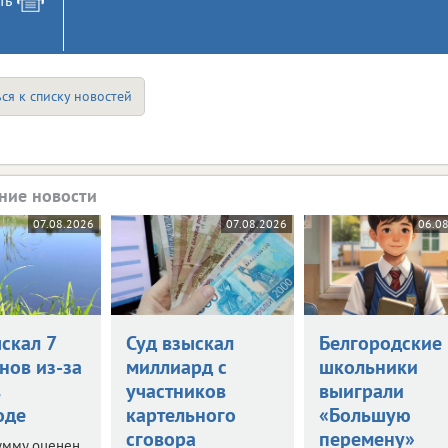
ся к списку новостей
ние новости
07.08.2026
07.08.2026
06.0
скал 7
Суд взыскал
Белгородские
нов из-за
миллиард с
школьники
в
участников
выиграли
оде
картельного
«Большую
сговора
перемену»
умму оценен