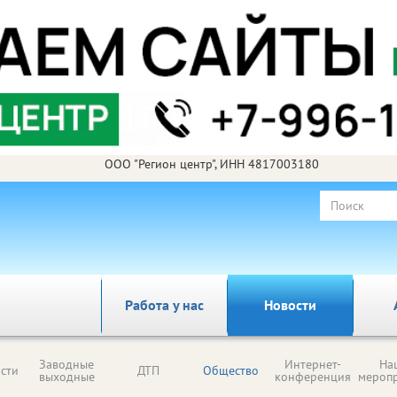
ООО "Регион центр", ИНН 4817003180
Работа у нас
Новости
Заводные
Интернет-
На
сти
ДТП
Общество
выходные
конференция
мероп