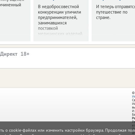
ричиненный
В недобросовестной
И теперь отправятс
конкуренции уличили
путешествие по
предпринимателей,
стране.
занимавшихся
поставкой
медицинских изделий.
.Директ
©
И
С
И
в
И.
Б
Р
Р
e
О
ать о cookie-файлах или изменить настройки браузера. Продолжая поль
д