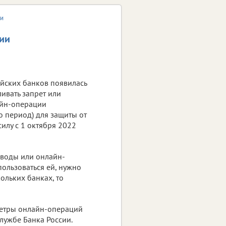
ии
ции
ийских банков появилась
ивать запрет или
айн-операции
о период) для защиты от
илу с 1 октября 2022
еводы или онлайн-
пользоваться ей, нужно
кольких банках, то
аметры онлайн-операций
лужбе Банка России.