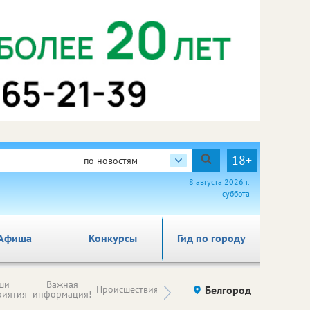
18+
по новостям
8 августа 2026 г.
суббота
Афиша
Конкурсы
Гид по городу
Новости
ши
Важная
Происшествия
Здоровье
Белгород
Ку
компаний (на
риятия
информация!
правах
рекламы)