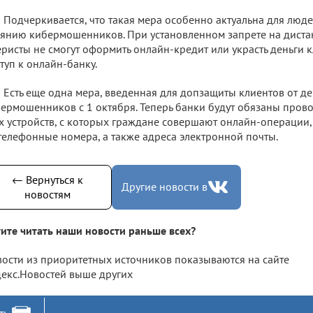
Подчеркивается, что такая мера особенно актуальна для люд
янию кибермошенников. При установленном запрете на дист
ристы не смогут оформить онлайн-кредит или украсть деньги к
туп к онлайн-банку.
Есть еще одна мера, введенная для допзащиты клиентов от д
ермошенников с 1 октября. Теперь банки будут обязаны про
х устройств, с которых граждане совершают онлайн-операции,
телефонные номера, а также адреса электронной почты.
← Вернуться к
Другие новости в
новостям
ите читать наши новости раньше всех?
ости из приоритетных источников показываются на сайте
екс.Новостей выше других
ть