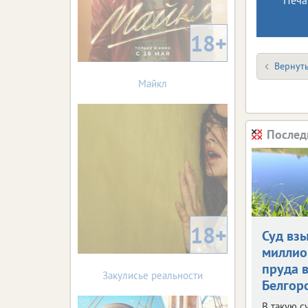
18+
Вернуть
Майкл
Послед
18+
Суд взы
миллио
пруда 
Закулисье реальности
Белгор
В такую с