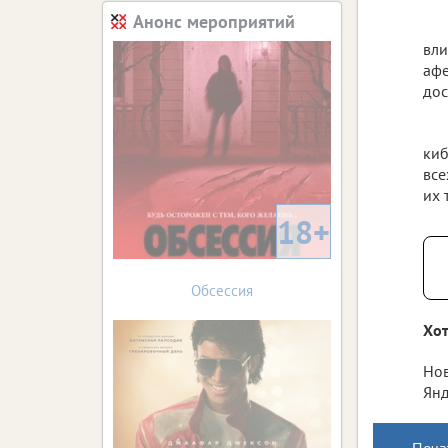
Анонс мероприятий
вли
афе
дос
киб
все
их 
18+
Обсессия
Хот
Нов
Янд
Печа