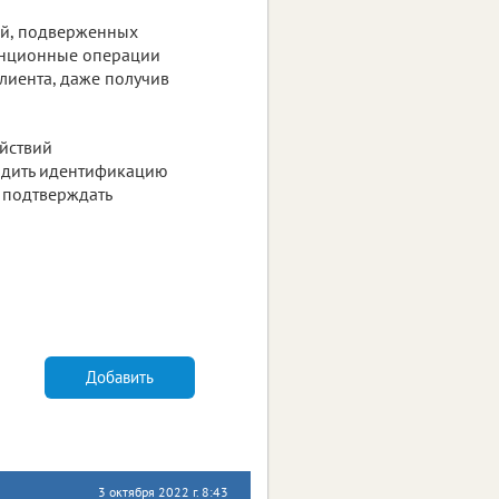
ей, подверженных
анционные операции
лиента, даже получив
ействий
водить идентификацию
 подтверждать
Добавить
3 октября 2022 г. 8:43