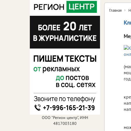
Главная
Н
Кл
Ме
(ма
мош
год
кре
нап
нап
ООО "Регион центр", ИНН
4817003180
мож