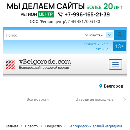
ООО "Регион центр", ИНН 4817003180
по новостям
7 августа 2026 г.
18+
пятница
Toggle
navigat
Белгород
Все новости
Заводные выходные
Главная
Новости
Общество
Белгородских врачей наградили