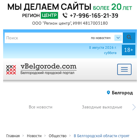
ООО "Регион центр", ИНН 4817003180
по новостям
8 августа 2026 г.
18+
суббота
Toggle
navigat
Белгород
Все новости
Заводные выходные
Главная
Новости
Общество
В Белгородской области строят