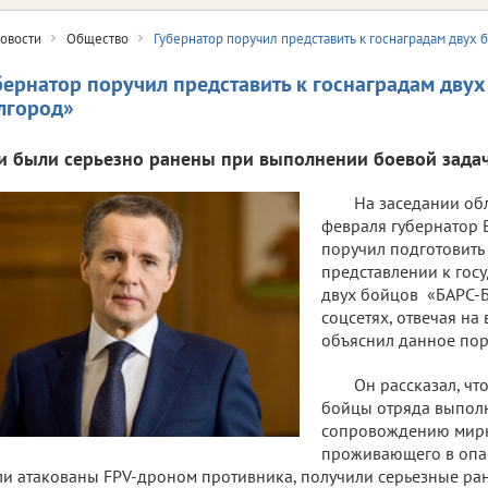
овости
Общество
Губернатор поручил представить к госнаградам двух
бернатор поручил представить к госнаградам двух
лгород»
и были серьезно ранены при выполнении боевой задач
На заседании об
февраля губернатор 
поручил подготовить
представлении к гос
двух бойцов «БАРС-Б
соцсетях, отвечая на
объяснил данное пор
Он рассказал, чт
бойцы отряда выполн
сопровождению мирн
проживающего в опас
и атакованы FPV-дроном противника, получили серьезные ран