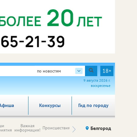
18+
по новостям
9 августа 2026 г.
воскресенье
Афиша
Конкурсы
Гид по городу
Новости
ши
Важная
Происшествия
Здоровье
Белгород
Ку
компаний (на
риятия
информация!
правах
рекламы)