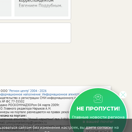
корреспондентом
Евгением Поддубным.
 ООО
"Регион центр" 2004 - 2026
нформационное наполнение: Информационное агентство vRossii.ru
видетельство о регистрации СМИ информационного агентства vRossii.ru
А № ФС 77‑35502
ыдано РОСКОМНАДЗОРом 04 марта 2009г.
НЕ ПРОПУСТИ!
 О. Главного редактора Нарыков А. Н.
аннеры на портале размещаются на правах рекламы.
еклама на портале:
Главные новости региона
екламное агентство "Умный маркетинг" тел. 7-910-267-70-40,
в вашей почте!
mail: umnyy.marketing@yandex.ru
тдельные публикации могут содержать информацию, не предназначенную
зоваться сайтом без изменения настроек, вы даете согласие на
ля пользователей до 18 лет.
ПОДПИСАТЬСЯ