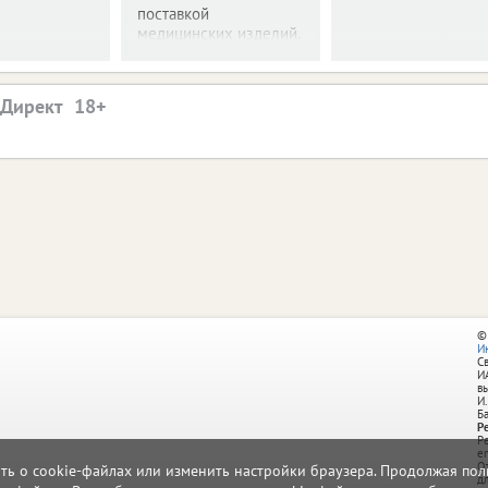
поставкой
медицинских изделий.
.Директ
©
И
С
И
в
И.
Б
Р
Р
e
О
ать о cookie-файлах или изменить настройки браузера. Продолжая поль
д