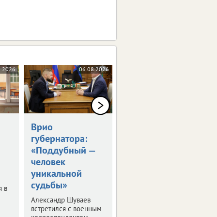
8.2026
06.08.2026
06.08.2026
Врио
Владимир Путин
губернатора:
встретился с
«Поддубный —
Александром
человек
Шуваевым
уникальной
Врио губернатора
судьбы»
рассказал президенту
я в
о текущей работе на
Александр Шуваев
посту.
встретился с военным