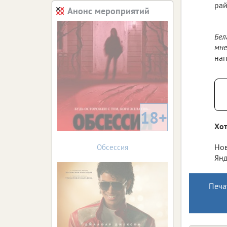
рай
Анонс мероприятий
Бел
мне
нап
18+
Хот
Нов
Обсессия
Янд
Печа