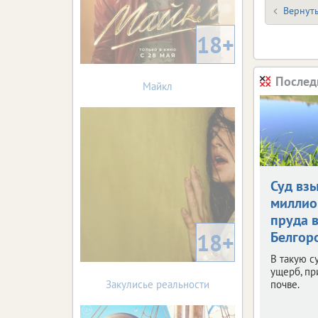
Вернуть
18+
Послед
Майкл
Суд взы
миллио
пруда 
18+
Белгор
В такую с
ущерб, п
Закулисье реальности
почве.