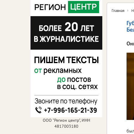
Главная
Н
Гу
Бе
Он
ООО "Регион центр", ИНН
4817003180
был