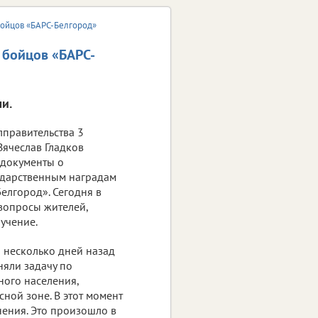
 бойцов «БАРС-Белгород»
 бойцов «БАРС-
и.
лправительства 3
Вячеслав Гладков
 документы о
ударственным наградам
елгород». Сегодня в
 вопросы жителей,
учение.
о несколько дней назад
яли задачу по
ого населения,
ной зоне. В этот момент
ения. Это произошло в