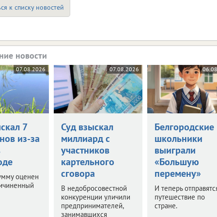
ся к списку новостей
ние новости
07.08.2026
07.08.2026
06.0
скал 7
Суд взыскал
Белгородские
нов из-за
миллиард с
школьники
в
участников
выиграли
оде
картельного
«Большую
сговора
перемену»
умму оценен
ричиненный
В недобросовестной
И теперь отправятс
конкуренции уличили
путешествие по
предпринимателей,
стране.
занимавшихся