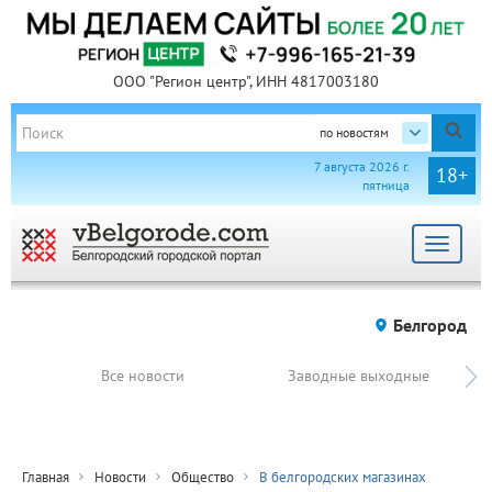
ООО "Регион центр", ИНН 4817003180
по новостям
7 августа 2026 г.
18+
пятница
Toggle
navigat
Белгород
Все новости
Заводные выходные
Главная
Новости
Общество
В белгородских магазинах