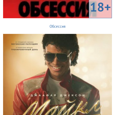
18+
Обсессия