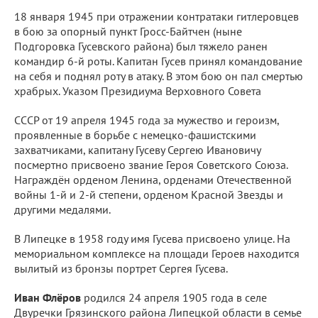
18 января 1945 при отражении контратаки гитлеровцев
в бою за опорный пункт Гросс-Байтчен (ныне
Подгоровка Гусевского района) был тяжело ранен
командир 6-й роты. Капитан Гусев принял командование
на себя и поднял роту в атаку. В этом бою он пал смертью
храбрых. Указом Президиума Верховного Совета
СССР от 19 апреля 1945 года за мужество и героизм,
проявленные в борьбе с немецко-фашистскими
захватчиками, капитану Гусеву Сергею Ивановичу
посмертно присвоено звание Героя Советского Союза.
Награждён орденом Ленина, орденами Отечественной
войны 1-й и 2-й степени, орденом Красной Звезды и
другими медалями.
В Липецке в 1958 году имя Гусева присвоено улице. На
мемориальном комплексе на площади Героев находится
вылитый из бронзы портрет Сергея Гусева.
Иван Флёров
родился 24 апреля 1905 года в селе
Двуречки Грязинского района Липецкой области в семье