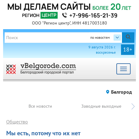
ООО "Регион центр", ИНН 4817003180
по новостям
9 августа 2026 г.
18+
воскресенье
Toggle
navigat
Белгород
Все новости
Заводные выходные
Общество
Мы есть, потому что их нет