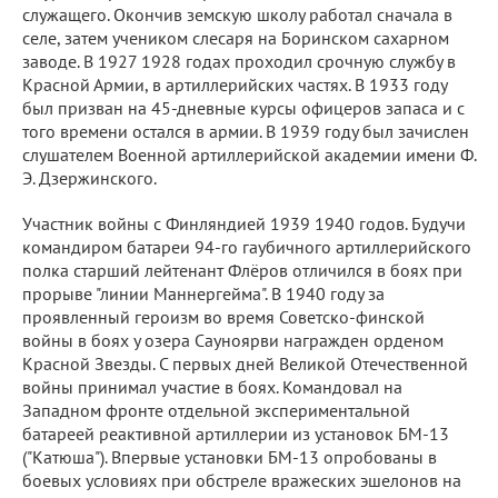
служащего. Окончив земскую школу работал сначала в
селе, затем учеником слесаря на Боринском сахарном
заводе. В 1927 1928 годах проходил срочную службу в
Красной Армии, в артиллерийских частях. В 1933 году
был призван на 45-дневные курсы офицеров запаса и с
того времени остался в армии. В 1939 году был зачислен
слушателем Военной артиллерийской академии имени Ф.
Э. Дзержинского.
Участник войны с Финляндией 1939 1940 годов. Будучи
командиром батареи 94-го гаубичного артиллерийского
полка старший лейтенант Флёров отличился в боях при
прорыве "линии Маннергейма". В 1940 году за
проявленный героизм во время Советско-финской
войны в боях у озера Сауноярви награжден орденом
Красной Звезды. С первых дней Великой Отечественной
войны принимал участие в боях. Командовал на
Западном фронте отдельной экспериментальной
батареей реактивной артиллерии из установок БМ-13
("Катюша"). Впервые установки БМ-13 опробованы в
боевых условиях при обстреле вражеских эшелонов на