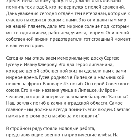
хребет ненасытному врагу. Мы должны быть обязаны
помнить тех людей, кто не вернулся с полей сражений.
Дань уважения сегодня отдаём тем ветеранам, которые к
счастью находятся рядом с нами. Это они дали нам мир
на нашей планете, дали это мирное солнце под которым
мы сегодня живем, работаем, учимся, творим. Они ценой
собственной жизни предотвратили тот страшный момент
в нашей истории.
Сегодня мы открываем мемориальную доску Сергею
Гусеву и Ивану Флёрову. Это два героя липчанина,
которые ценой собственной жизни сделали нам с вами
мирное время. Гусев родился в Липецке и мальчишкой
пошел на фронт. В январе 45 погиб. Он герой Советского
союза. Его имен названа улица в Липецке. Флёров -
человек, который впервые возглавил батарею "Катюша".
Наш земляк погиб в калининградской области. Самое
главное - мы должны всегда помнить этих людей. Светлая
память и огромное спасибо за их подвиги."
В стройном ряду стояли молодые ребята,
представляющие военно-патриотические клубы. На