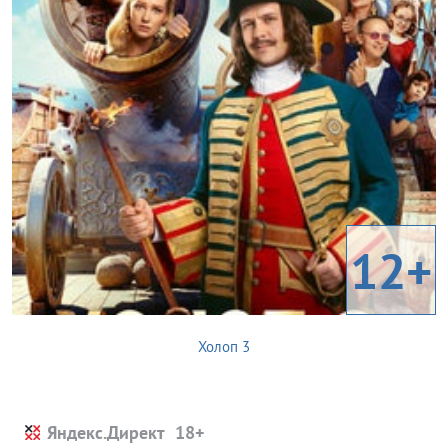
12+
Холоп 3
Яндекс.Директ