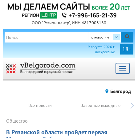
ООО "Регион центр", ИНН 4817003180
по новостям
9 августа 2026 г.
18+
воскресенье
Toggle
navigat
Белгород
Все новости
Заводные выходные
Общество
В Рязанской области пройдет первая