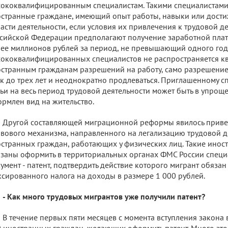
ококвалифицированным специалистам. Такими специалистами
странные граждане, имеющий опыт работы, навыки или дости
асти деятельности, если условия их привлечения к трудовой де
сийской Федерации предполагают получение заработной плат
ее миллионов рублей за период, не превышающий одного год
ококвалифицированных специалистов не распространяется кв
странным гражданам разрешений на работу, само разрешение
к до трех лет и неоднократно продлеваться. Приглашенному сп
ьи на весь период трудовой деятельности может быть в упро
рмлен вид на жительство.
Другой составляющей миграционной реформы явилось приве
вового механизма, направленного на легализацию трудовой д
странных граждан, работающих у физических лиц. Такие инос
заны оформить в территориальных органах ФМС России спец
умент - патент, подтвердить действие которого мигрант обяза
сированного налога на доходы в размере 1 000 рублей.
- Как много трудовых мигрантов уже получили патент?
В течение первых пяти месяцев с момента вступления закона в
 иностранных граждан, желающих оформить патент. Много это 