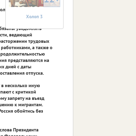
спользующих труд
Холоп 3
обязаны уведомлять
асти, ведающий
 расторжении трудовых
работниками, а также о
 продолжительностью
ния представляются на
х дней с даты
оставления отпуска.
у в несколько иную
упают с критикой
му запрету на въезд
шению к мигрантам.
Россия обойтись без
 слова Президента
ия Федеральному