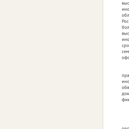
выс
ино
обл
Рос
бол
выс
ино
сро
сем
офо
пра
ино
обя
док
фик
980