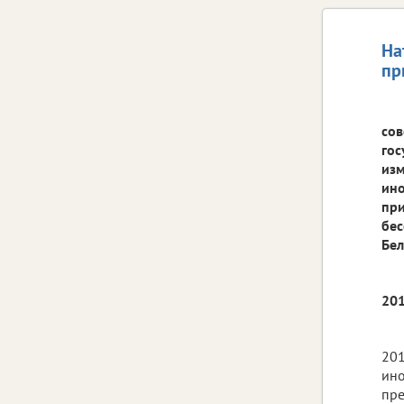
На
пр
сов
гос
изм
ино
при
бес
Бел
201
201
ино
пре