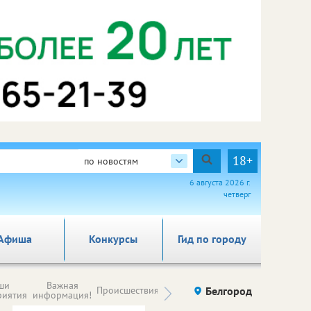
18+
по новостям
6 августа 2026 г.
четверг
Афиша
Конкурсы
Гид по городу
Новости
ши
Важная
Происшествия
Здоровье
Белгород
Ку
компаний (на
риятия
информация!
правах
рекламы)