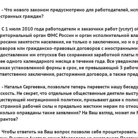
- Что нового законом предусмотрено для работодателей, и
странных граждан?
С 1 июля 2010 года работодатели и заказчики работ (услуг) 
риториальный орган ФМС России и орган исполнительной вл
росами занятости населения, не только о заключении, но и о
оворов или гражданско-правовых договоров с иностранными 
доставлении им отпусков без сохранения заработной платы
ее одного календарного месяца в течение года. Все уведомле
нках установленной формы в срок, не превышающий 3 рабочи
тветственно заключения, расторжения договора, а также пред
- Наталья Сергеевна, позвольте теперь перевести нашу бесед
скость. Не секрет, что отдельные общественные деятели выст
ествующей миграционной политики, призывают даже к полно
странной рабочей силы и предельно жестким мерам по отно
колько оправданы такие заявления? На Ваш взгляд, может ли 
рантов?
Чтобы ответить на Ваш вопрос позволю себе процитировать
сии Дмитрия Анатольевича Медведева из ежегодного Послан