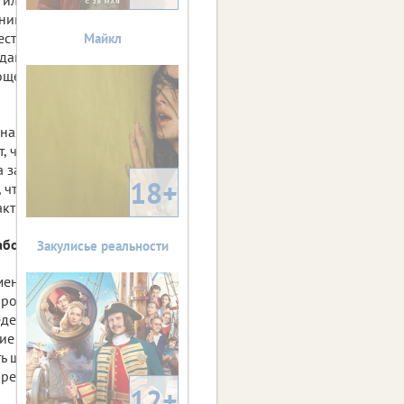
ний на работу
чественный показатель
Майкл
ан, вырос почти в пять
прощения процедуры
нная данной категорией
т, что полученные
на заинтересованность
18+
, чтобы процесс
ктивнее.
работающих без патента?
Закулисье реальности
кумента административное
 российский гражданин.
едерации об
ние трудовой
ь штраф в размере от
пределы Российской
12+