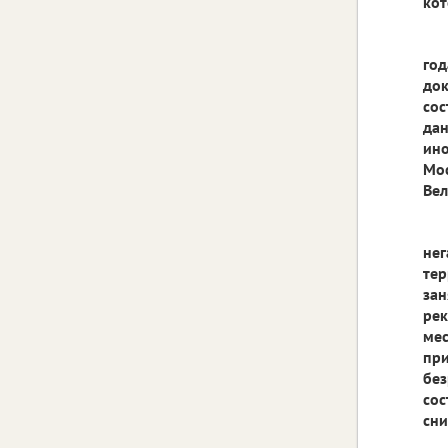
кот
год
док
сос
дан
ино
Мос
Вел
нег
тер
зан
рек
мес
при
без
сос
сни