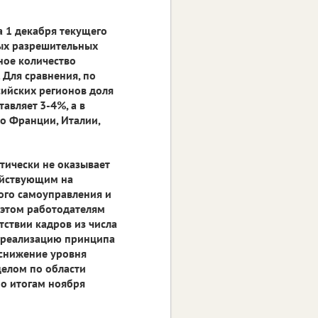
а 1 декабря текущего
ных разрешительных
ное количество
 Для сравнения, по
ийских регионов доля
авляет 3-4%, а в
о Франции, Италии,
тически не оказывает
действующим на
ого самоуправления и
 этом работодателям
ствии кадров из числа
а реализацию принципа
 снижение уровня
целом по области
по итогам ноября