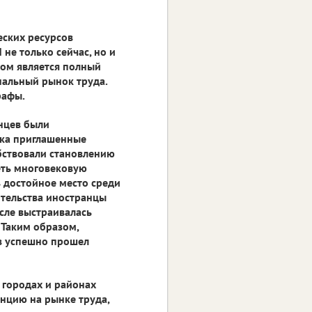
еских ресурсов
 не только сейчас, но и
том является полный
нальный рынок труда.
рафы.
анцев были
ека приглашенные
бствовали становлению
еть многовековую
ь достойное место среди
ительства иностранцы
сле выстраивалась
 Таким образом,
в успешно прошел
в городах и районах
енцию на рынке труда,