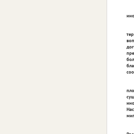
ино
тер
воп
дог
пре
бол
бла
соо
пло
сущ
ино
Нас
миг
Рос