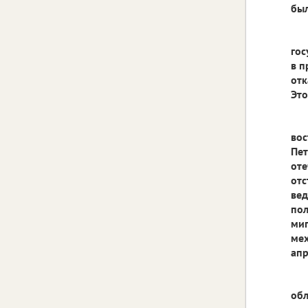
был
гос
в п
отк
Это
вос
Пет
оте
отс
вед
пол
миг
ме
апр
обл