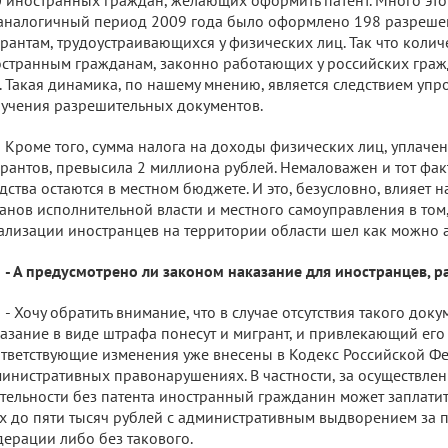
аналогичный период 2009 года было оформлено 198 разреше
рантам, трудоустраивающихся у физических лиц. Так что коли
странным гражданам, законно работающих у российских гражд
. Такая динамика, по нашему мнению, является следствием у
учения разрешительных документов.
Кроме того, сумма налога на доходы физических лиц, уплаче
рантов, превысила 2 миллиона рублей. Немаловажен и тот фак
дства остаются в местном бюджете. И это, безусловно, влияет 
анов исполнительной власти и местного самоуправления в том
ализации иностранцев на территории области шел как можно а
- А предусмотрено ли законом наказание для иностранцев, 
- Хочу обратить внимание, что в случае отсутствия такого до
азание в виде штрафа понесут и мигрант, и привлекающий его
тветствующие изменения уже внесены в Кодекс Российской Ф
инистративных правонарушениях. В частности, за осуществле
тельности без патента иностранный гражданин может заплатит
х до пяти тысяч рублей с административным выдворением за 
ерации либо без такового.