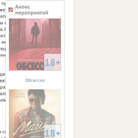
 признаются
Анонс
жения в конкретной
мероприятий
ятельности в
ы в размере двух и
а. На
ота на выдачу
 может выдаваться на
ециалисту и членам его
щенном порядке
18+
дение в действие
еятельности
Обсессия
транные граждане
иальный разрешительный
н ежемесячной уплатой
18+
 силу к нам обратились
или мало? Судите сами.