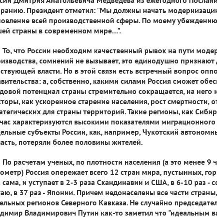
ранию. Президент отметил: "Мы должны начать модернизаци
овление всей производственной сферы. По моему убеждению
ей страны в современном мире…".
То, что России необходим качественный рывок на пути моде
изводства, сомнений не вызывает, это единодушно признают
ствующей власти. Но в этой связи есть встречный вопрос опп
вительства: а, собственно, какими силами Россия сможет об
довой потенциал страны стремительно сокращается, на него 
торы, как ускоренное старение населения, рост смертности, о
атегических для страны территорий. Такие регионы, как Сиби
час характеризуются высокими показателями миграционного 
ельные субъекты России, как, например, Чукотский автономн
асть, потеряли более половины жителей.
По расчетам ученых, по плотности населения (а это менее 9 
ометр) Россия опережает всего 12 стран мира, пустынных, гор
 сама, и уступает в 2-3 раза Скандинавии и США, в 6-10 раз - со
аю, в 37 раз - Японии. Причем недонаселены все части страны
ельных регионов Северного Кавказа. Не случайно председате
димир Владимирович Путин как-то заметил что "идеальным в