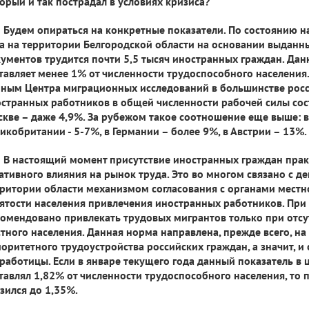
орый и так пострадал в условиях кризиса?
Будем опираться на конкретные показатели. По состоянию н
а на территории Белгородской области на основании выдан
ументов трудится почти 5,5 тысяч иностранных граждан. Дан
тавляет менее 1% от численности трудоспособного населения.
ным Центра миграционных исследований в большинстве росс
странных работников в общей численности рабочей силы сост
кве – даже 4,9%. За рубежом такое соотношение еще выше: в
икобритании - 5-7%, в Германии – более 9%, в Австрии – 13%.
В настоящий момент присутствие иностранных граждан прак
ативного влияния на рынок труда. Это во многом связано с 
ритории области механизмом согласования с органами местн
ятости населения привлечения иностранных работников. При
омендовано привлекать трудовых мигрантов только при отсут
тного населения. Данная норма направлена, прежде всего, н
оритетного трудоустройства российских граждан, а значит, и
работицы. Если в январе текущего года данный показатель в 
тавлял 1,82% от численности трудоспособного населения, то 
зился до 1,35%.