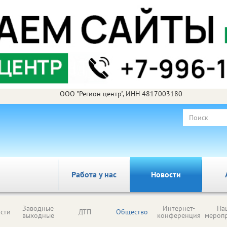
ООО "Регион центр", ИНН 4817003180
Работа у нас
Новости
Заводные
Интернет-
На
сти
ДТП
Общество
выходные
конференция
мероп