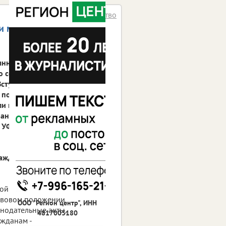
Общество
и мигрантов не
янному
о соответствия задачам
Вступившие в силу
м положении
ли механизм
антов. Об этом мы
и УФМС России по
аждан вступили в силу в
ой политики с 1 июля
равовом положении
ООО "Регион центр", ИНН
нодательные акты,
4817003180
жданам -