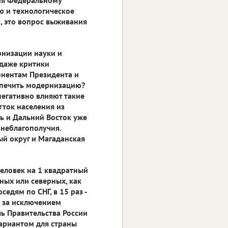
ю и технологическое
, это вопрос выживания
рнизации науки и
 даже критики
онентам Президента и
еспечить модернизацию?
негативно влияют такие
тток населения из
рь и Дальний Восток уже
неблагополучия.
ый округ и Магаданская
человек на 1 квадратный
ных или северных, как
седям по СНГ, в 15 раз -
, за исключением
ль Правительства России
ариантом для страны