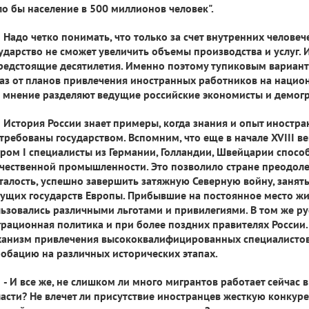
о бы население в 500 миллионов человек".
Надо четко понимать, что только за счет внутренних человеч
ударство не сможет увеличить объемы производства и услуг. И
редстоящие десятилетия. Именно поэтому тупиковым вариан
аз от планов привлечения иностранных работников на нацио
 мнение разделяют ведущие российские экономисты и демог
История России знает примеры, когда знания и опыт иностр
требованы государством. Вспомним, что еще в начале XVIII в
ром I специалисты из Германии, Голландии, Швейцарии спосо
чественной промышленности. Это позволило стране преодол
талость, успешно завершить затяжную Северную войну, занят
ущих государств Европы. Прибывшие на постоянное место ж
ьзовались различными льготами и привилегиями. В том же ру
рационная политика и при более поздних правителях России.
ханизм привлечения высококвалифицированных специалисто
обацию на различных исторических этапах.
- И все же, не слишком ли много мигрантов работает сейчас 
асти? Не влечет ли присутствие иностранцев жесткую конкур