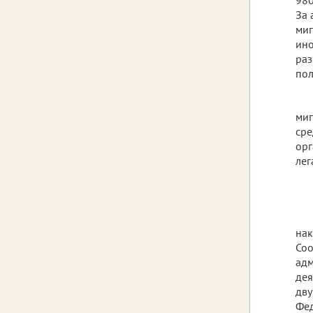
За 
миг
ино
раз
пол
миг
сре
орг
лег
нак
Соо
адм
дея
дву
Фед