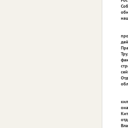
Соб
обн
наш
про
дей
Пра
Тру
фак
стр
сей
Отд
обл
кил
она
Кит
отд
Вла