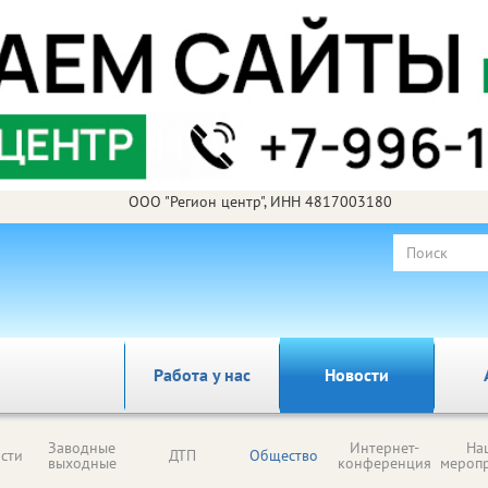
ООО "Регион центр", ИНН 4817003180
Работа у нас
Новости
Заводные
Интернет-
На
сти
ДТП
Общество
выходные
конференция
мероп