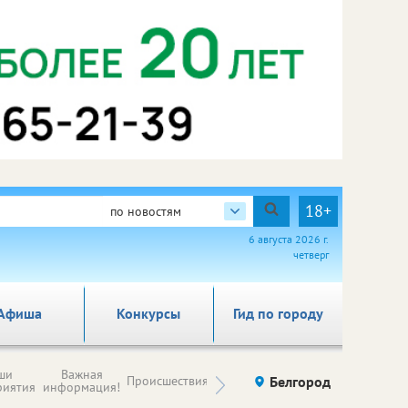
18+
по новостям
6 августа 2026 г.
четверг
Афиша
Конкурсы
Гид по городу
Новости
ши
Важная
Происшествия
Здоровье
Белгород
Ку
компаний (на
риятия
информация!
правах
рекламы)