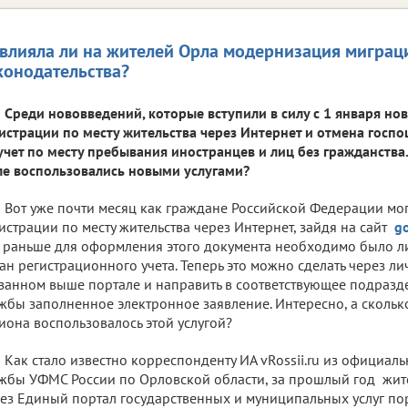
влияла ли на жителей Орла модернизация миграц
конодательства?
Среди нововведений, которые вступили в силу с 1 января нов
истрации по месту жительства через Интернет и отмена госп
учет по месту пребывания иностранцев и лиц без гражданства
е воспользовались новыми услугами?
Вот уже почти месяц как граждане Российской Федерации мог
истрации по месту жительства через Интернет, зайдя на сайт
go
 раньше для оформления этого документа необходимо было л
ан регистрационного учета. Теперь это можно сделать через л
занном выше портале и направить в соответствующее подраз
жбы заполненное электронное заявление. Интересно, а скольк
иона воспользовалось этой услугой?
Как стало известно корреспонденту ИА vRossii.ru из официал
жбы УФМС России по Орловской области, за прошлый год жит
ез Единый портал государственных и муниципальных услуг пор