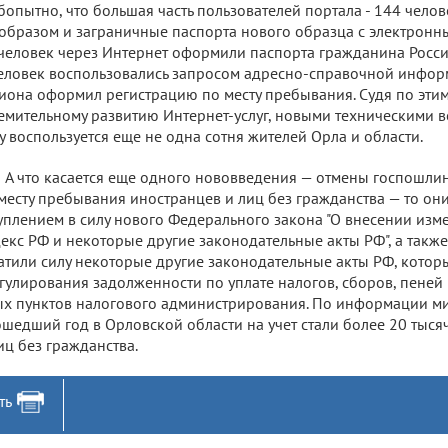
опытно, что большая часть пользователей портала - 144 челов
образом и заграничные паспорта нового образца с электронн
человек через Интернет оформили паспорта гражданина Росс
еловек воспользовались запросом адресно-справочной информ
иона оформил регистрацию по месту пребывания. Судя по эти
емительному развитию Интернет-услуг, новыми техническими 
у воспользуется еще не одна сотня жителей Орла и области.
А что касается еще одного нововведения — отмены госпошлин
месту пребывания иностранцев и лиц без гражданства — то они
уплением в силу нового Федерального закона "О внесении из
екс РФ и некоторые другие законодательные акты РФ", а также в
атили силу некоторые другие законодательные акты РФ, котор
гулирования задолженности по уплате налогов, сборов, пеней
х пунктов налогового администрирования. По информации ми
шедший год в Орловской области на учет стали более 20 тыс
иц без гражданства.
ть