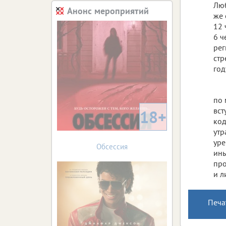
Люб
Анонс мероприятий
же 
12 
6 ч
рег
стр
год
по 
вст
18+
код
утр
уре
Обсессия
ины
про
и л
Печа