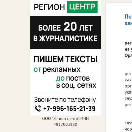
По
за
рег
на 
Орл
рег
как
орг
ука
слу
рег
ООО "Регион центр", ИНН
слу
4817003180
чер