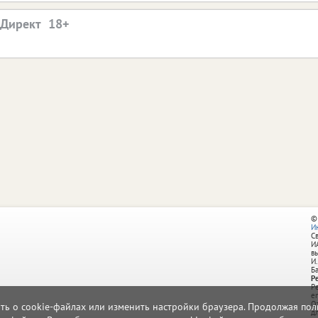
.Директ
©
И
С
И
в
И.
Б
Р
Р
e
О
ать о cookie-файлах или изменить настройки браузера. Продолжая поль
д