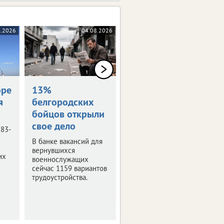
8.2026
04.08.2026
04.08.2026
оре
13%
Награждены
я
белгородских
посмертно
бойцов открыли
Семьям погибших
свое дело
белгородцев передали
 83-
государственные
В банке вакансий для
награды.
вернувшихся
их
военнослужащих
сейчас 1159 вариантов
трудоустройства.