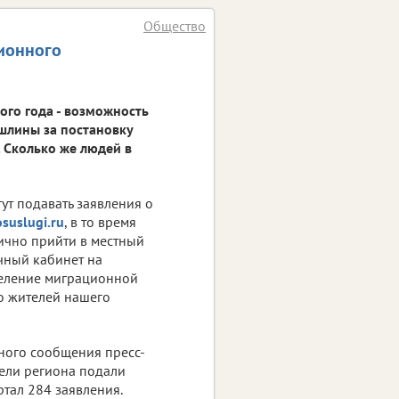
Общество
ионного
ого года - возможность
ошлины за постановку
. Сколько же людей в
ут подавать заявления о
suslugi.ru
, в то время
ично прийти в местный
ичный кабинет на
деление миграционной
о жителей нашего
ьного сообщения пресс-
ели региона подали
тал 284 заявления.