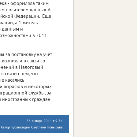
ека - оформляла таким
ым носителем данных. А
ийской Федерации. Еще
ации, а 1 житель
м данным и
возможностями в 2011
ы за постановку на учет
 возникли в связи со
менений в Налоговый
 связи с тем, что
ые касались
 и штрафов и некоторых
грационной службы, за
яч иностранных граждан
26 января 2011 г. 9:54
Автор публикации Светлана Понырева