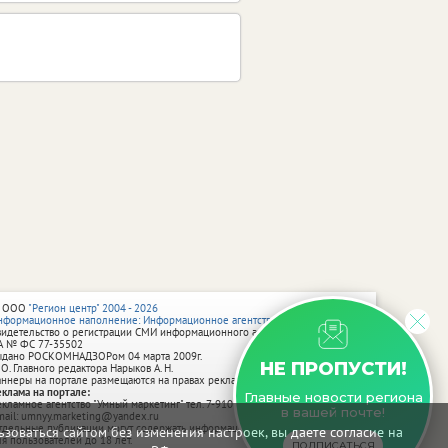
 ООО
"Регион центр" 2004 - 2026
нформационное наполнение: Информационное агентство vRossii.ru
видетельство о регистрации СМИ информационного агентства vRossii.ru
А № ФС 77‑35502
ыдано РОСКОМНАДЗОРом 04 марта 2009г.
НЕ ПРОПУСТИ!
 О. Главного редактора Нарыков А. Н.
аннеры на портале размещаются на правах рекламы.
еклама на портале:
Главные новости региона
екламное агентство "Умный маркетинг" тел. 7-910-267-70-40,
в вашей почте!
mail: umnyy.marketing@yandex.ru
тдельные публикации могут содержать информацию, не предназначенную
зоваться сайтом без изменения настроек, вы даете согласие на
ля пользователей до 18 лет.
ПОДПИСАТЬСЯ