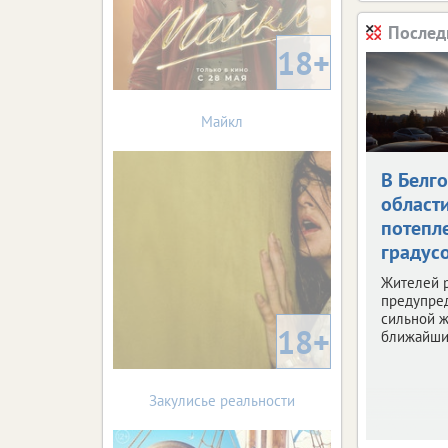
Послед
18+
Майкл
В Белг
област
потепле
градус
Жителей 
предупре
сильной ж
18+
ближайши
Закулисье реальности