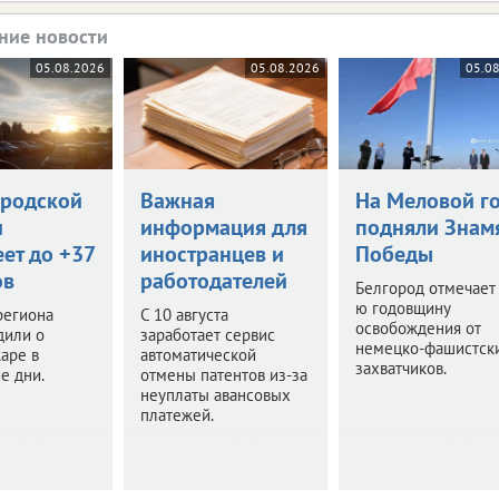
ние новости
05.08.2026
05.08.2026
05.0
ородской
Важная
На Меловой г
и
информация для
подняли Знам
ет до +37
иностранцев и
Победы
ов
работодателей
Белгород отмечает
ю годовщину
региона
С 10 августа
освобождения от
дили о
заработает сервис
немецко-фашистск
аре в
автоматической
захватчиков.
е дни.
отмены патентов из-за
неуплаты авансовых
платежей.