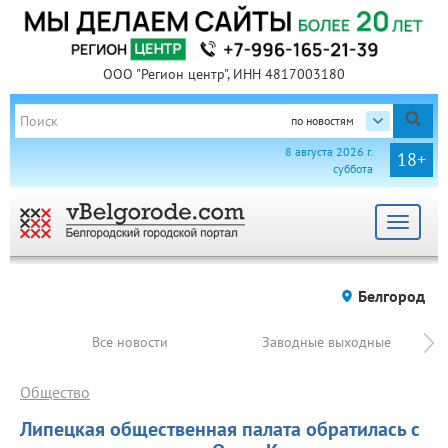
ООО "Регион центр", ИНН 4817003180
по новостям
8 августа 2026 г.
18+
суббота
Toggle
navigat
Белгород
Все новости
Заводные выходные
Общество
Липецкая общественная палата обратилась с