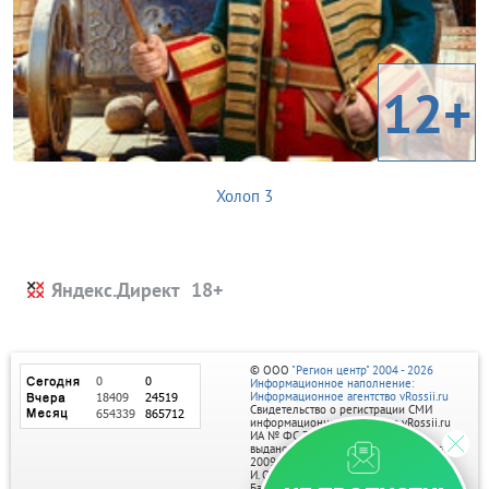
12+
Холоп 3
Яндекс.Директ
© ООО
"Регион центр" 2004 - 2026
Информационное наполнение:
Информационное агентство vRossii.ru
Свидетельство о регистрации СМИ
информационного агентства vRossii.ru
ИА № ФС 77‑35502
выдано РОСКОМНАДЗОРом 04 марта
2009г.
И. О. Главного редактора Нарыков А. Н.
Баннеры на портале размещаются на