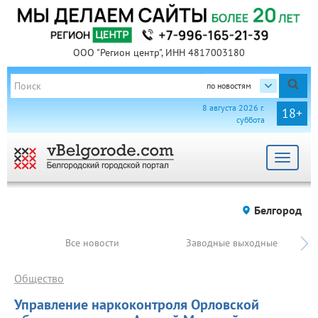
ООО "Регион центр", ИНН 4817003180
по новостям
8 августа 2026 г.
18+
суббота
Toggle
navigat
Белгород
Все новости
Заводные выходные
Общество
Управление наркоконтроля Орловской