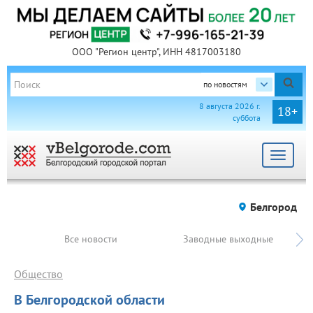
ООО "Регион центр", ИНН 4817003180
по новостям
8 августа 2026 г.
18+
суббота
Toggle
navigat
Белгород
Все новости
Заводные выходные
Общество
В Белгородской области