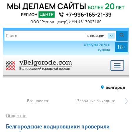
ООО "Регион центр", ИНН 4817003180
по новостям
8 августа 2026 г.
18+
суббота
Toggle
navigat
Белгород
Все новости
Заводные выходные
Общество
Белгородские кодировщики проверили