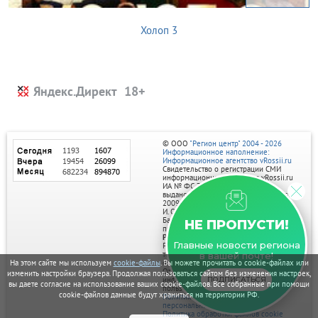
Холоп 3
Яндекс.Директ
© ООО
"Регион центр" 2004 - 2026
Информационное наполнение:
Информационное агентство vRossii.ru
Свидетельство о регистрации СМИ
информационного агентства vRossii.ru
ИА № ФС 77‑35502
выдано РОСКОМНАДЗОРом 04 марта
2009г.
И. О. Главного редактора Нарыков А. Н.
Баннеры на портале размещаются на
НЕ ПРОПУСТИ!
правах рекламы.
Реклама на портале:
Главные новости региона
Рекламное агентство "Умный маркетинг"
тел. 7-910-267-70-40,
в вашей почте!
email: umnyy.marketing@yandex.ru
На этом сайте мы используем
cookie-файлы
. Вы можете прочитать о cookie-файлах или
Отдельные публикации могут содержать
изменить настройки браузера. Продолжая пользоваться сайтом без изменения настроек,
информацию, не предназначенную для
ПОДПИСАТЬСЯ
вы даете согласие на использование ваших cookie-файлов. Все собранные при помощи
пользователей до 18 лет.
cookie-файлов данные будут храниться на территории РФ.
Политика в отношении обработки
персональных данных
Политика обработки файлов cookie