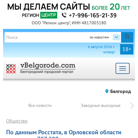
ООО "Регион центр", ИНН 4817003180
по новостям
6 августа 2026 г.
18+
четверг
Toggle
navigat
Белгород
Все новости
Заводные выходные
Общество
По данным Росстата, в Орловской области