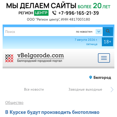
ООО "Регион центр", ИНН 4817003180
по новостям
7 августа 2026 г.
18+
пятница
Toggle
navigat
Белгород
Все новости
Заводные выходные
Общество
В Курске будут производить биотопливо