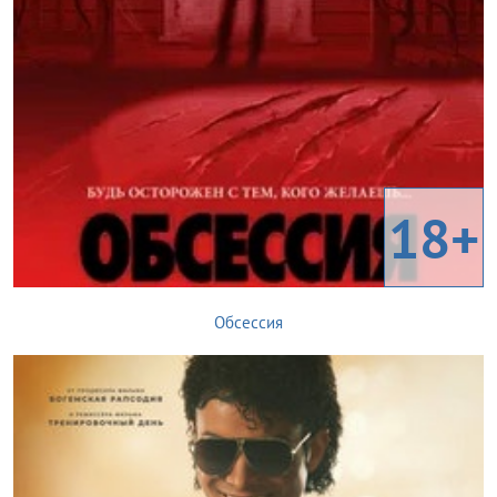
18+
Обсессия