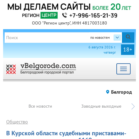
ООО "Регион центр", ИНН 4817003180
по новостям
6 августа 2026 г.
18+
четверг
Toggle
navigat
Белгород
Все новости
Заводные выходные
Общество
В Курской области судебными приставами-