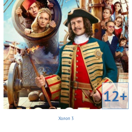
12+
Холоп 3