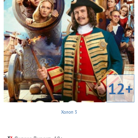
12+
Холоп 3