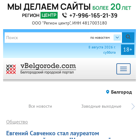
ООО "Регион центр", ИНН 4817003180
по новостям
8 августа 2026 г.
18+
суббота
Toggle
navigat
Белгород
Все новости
Заводные выходные
Общество
Евгений Савченко стал лауреатом