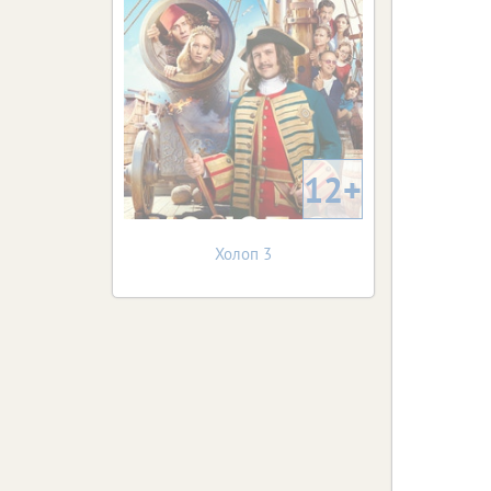
12+
Холоп 3