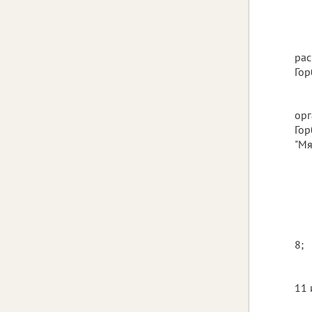
рас
Гор
орг
Гор
"Мя
8;
11 