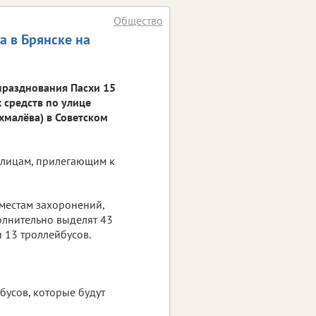
Общество
 в Брянске на
празднования Пасхи 15
 средств по улице
хмалёва) в Советском
улицам, прилегающим к
 местам захоронений,
олнительно выделят 43
 13 троллейбусов.
бусов, которые будут