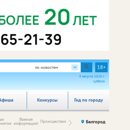
18+
по новостям
8 августа 2026 г.
суббота
Афиша
Конкурсы
Гид по городу
Новости
ши
Важная
Происшествия
Здоровье
Белгород
Ку
компаний (на
риятия
информация!
правах
рекламы)