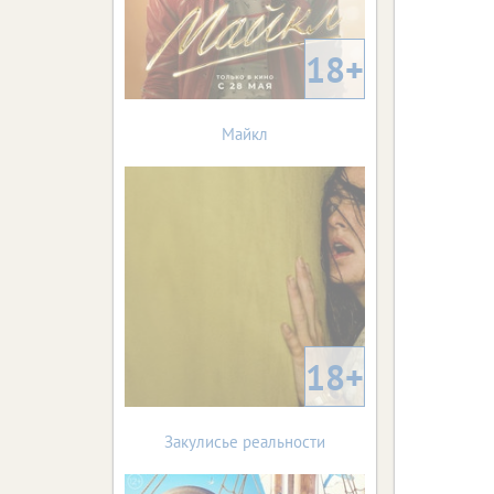
18+
Майкл
18+
Закулисье реальности