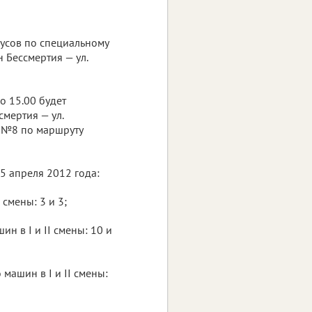
усов по специальному
 Бессмертия — ул.
о 15.00 будет
мертия — ул.
а №8 по маршруту
5 апреля 2012 года:
 смены: 3 и 3;
 в I и II смены: 10 и
машин в I и II смены: