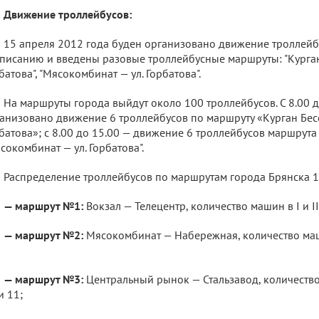
Движение троллейбусов:
15 апреля 2012 года буден организовано движение троллейб
писанию и введены разовые троллейбусные маршруты: "Курган
батова", "Мясокомбинат — ул. Горбатова".
На маршруты города выйдут около 100 троллейбусов. С 8.00 д
анизовано движение 6 троллейбусов по маршруту «Курган Бесс
батова»; с 8.00 до 15.00 — движение 6 троллейбусов маршрут
сокомбинат — ул. Горбатова".
Распределение троллейбусов по маршрутам города Брянска 1
— маршрут №1:
Вокзал — Телецентр, количество машин в I и II
— маршрут №2:
Мясокомбинат — Набережная, количество машин
— маршрут №3:
Центральный рынок — Стальзавод, количество 
и 11;