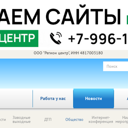
ООО "Регион центр", ИНН 4817003180
Работа у нас
Новости
Заводные
Интернет-
На
сти
ДТП
Общество
выходные
конференция
мероп