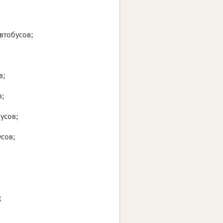
втобусов;
в;
в;
усов;
сов;
;