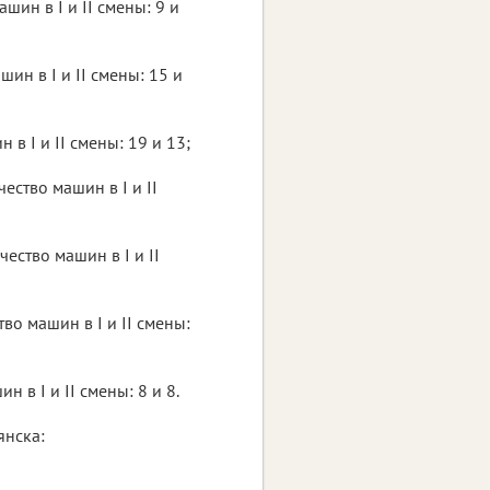
шин в I и II смены: 9 и
ин в I и II смены: 15 и
в I и II смены: 19 и 13;
ство машин в I и II
ство машин в I и II
о машин в I и II смены:
 в I и II смены: 8 и 8.
янска: