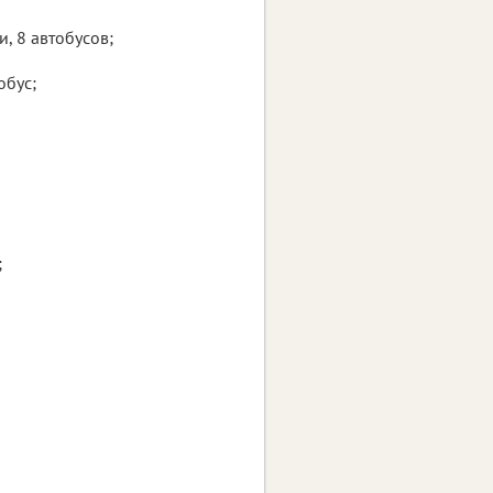
 8 автобусов;
обус;
;