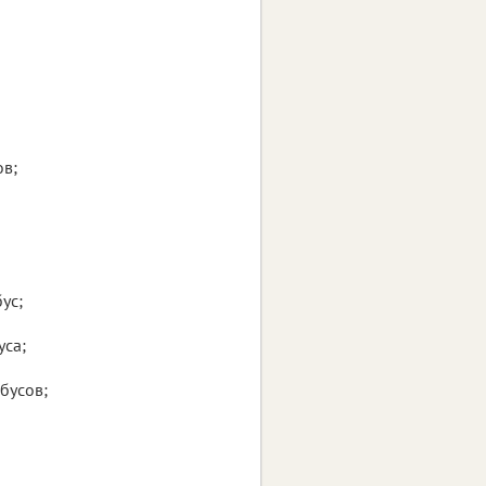
ов;
ус;
уса;
бусов;