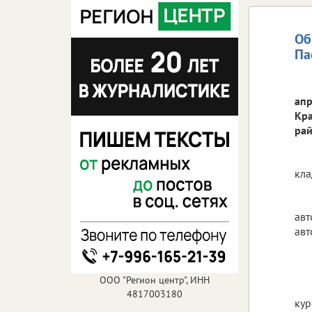
Об
Па
апр
Кра
рай
кла
авт
авт
ООО "Регион центр", ИНН
4817003180
кур