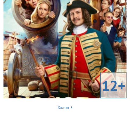
12+
Холоп 3