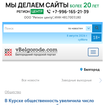
ООО "Регион центр", ИНН 4817003180
по новостям
8 августа 2026 г.
18+
суббота
Toggle
navigat
Белгород
Все новости
Заводные выходные
Общество
В Курске общественность увеличила число