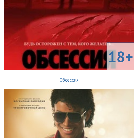
18+
Обсессия