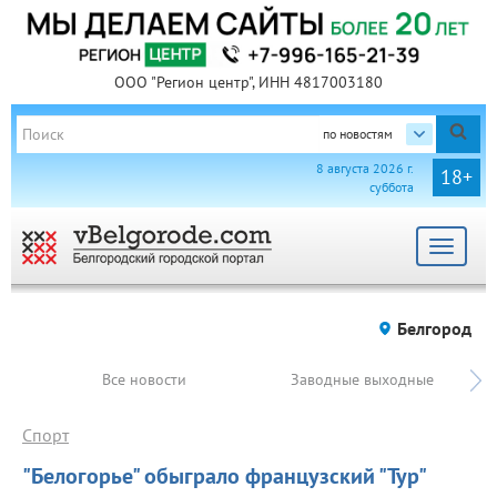
ООО "Регион центр", ИНН 4817003180
по новостям
8 августа 2026 г.
18+
суббота
Toggle
navigat
Белгород
Все новости
Заводные выходные
Спорт
"Белогорье" обыграло французский "Тур"