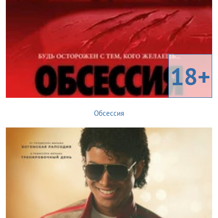
18+
Обсессия