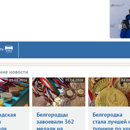
ть
ние новости
05.08.2026
05.08.2026
04.0
одская
Белгородцы
Белгородка
я
завоевали 362
стала лучшей 
ала
медали на
турнире по уш