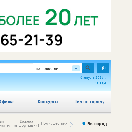
18+
по новостям
6 августа 2026 г.
четверг
Афиша
Конкурсы
Гид по городу
Новости
ши
Важная
Происшествия
Здоровье
Белгород
Ку
компаний (на
риятия
информация!
правах
рекламы)