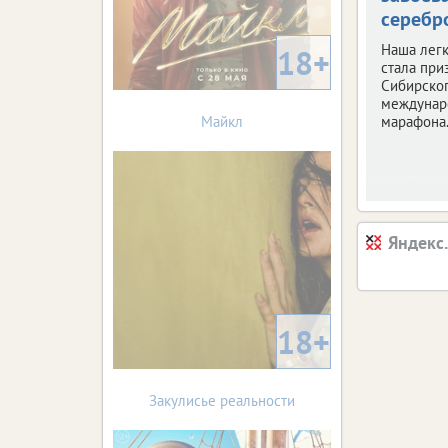
серебр
Наша легк
18+
стала при
Сибирско
междунар
Майкл
марафона
Яндекс
18+
Закулисье реальности