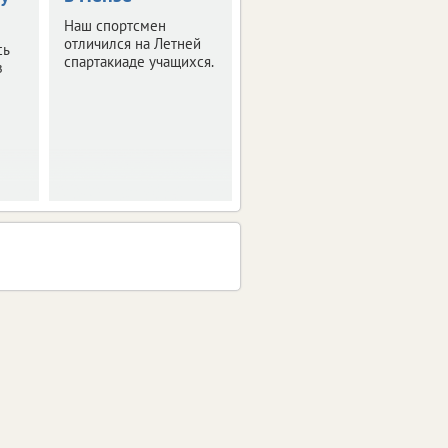
баскетболу 3×3
Наш спортсмен
отличился на Летней
сь
Соревнования
спартакиаде учащихся.
з
состоялись в рамках
фестиваля «Вместе! Со
Спортом».