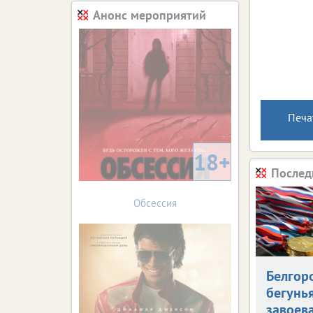
Анонс мероприятий
Печа
18+
Послед
Обсессия
Белгор
бегунь
завоев