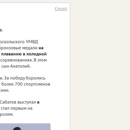
Спорт
ю.
ооскольского УМВД
 бронзовые медали
на
 плаванию в холодной
 соревнованиях. В этом
и сын Анатолий.
. За победу боролись
— более 700 спортсменов
сиян.
 Сабатов выступал
в
н стал первым на
ролем.