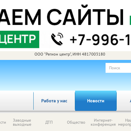
ООО "Регион центр", ИНН 4817003180
Работа у нас
Новости
Заводные
Интернет-
На
сти
ДТП
Общество
выходные
конференция
мероп