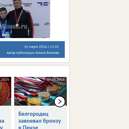
16 марта 2016 г. 11:01
Автор публикации Ксения Волкова
8.2026
03.08.2026
27.07.2026
Белгородец
В Белгородской
на
завоевал бронзу
области прошел
у
в Пензе
турнир по