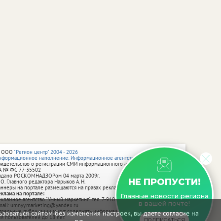
 ООО
"Регион центр" 2004 - 2026
нформационное наполнение: Информационное агентство vRossii.ru
видетельство о регистрации СМИ информационного агентства vRossii.ru
А № ФС 77‑35502
ыдано РОСКОМНАДЗОРом 04 марта 2009г.
НЕ ПРОПУСТИ!
 О. Главного редактора Нарыков А. Н.
аннеры на портале размещаются на правах рекламы.
еклама на портале:
Главные новости региона
екламное агентство "Умный маркетинг" тел. 7-910-267-70-40,
в вашей почте!
mail: umnyy.marketing@yandex.ru
тдельные публикации могут содержать информацию, не предназначенную
зоваться сайтом без изменения настроек, вы даете согласие на
ля пользователей до 18 лет.
ПОДПИСАТЬСЯ