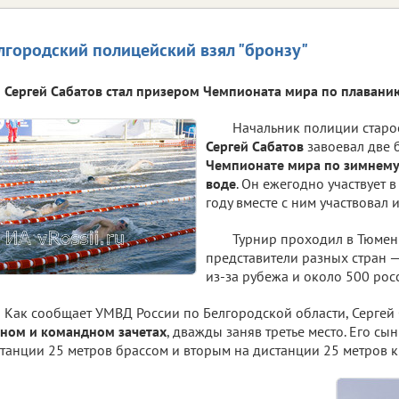
лгородский полицейский взял "бронзу"
Сергей Сабатов стал призером Чемпионата мира по плавани
Начальник полиции стар
Сергей Сабатов
завоевал две
Чемпионате мира по зимнему
воде
. Он ежегодно участвует в
году вместе с ним участвовал 
Турнир проходил в Тюмени
представители разных стран 
из-за рубежа и около 500 рос
Как сообщает УМВД России по Белгородской области, Сергей
ном и командном зачетах
, дважды заняв третье место. Его сы
танции 25 метров брассом и вторым на дистанции 25 метров к