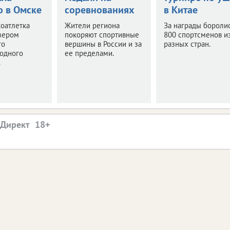
о в Омске
соревнованиях
в Китае
оатлетка
Жители региона
За награды бороли
зером
покоряют спортивные
800 спортсменов и
го
вершины в России и за
разных стран.
одного
ее пределами.
.
.Директ