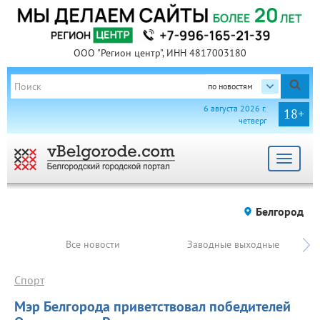
ООО "Регион центр", ИНН 4817003180
по новостям
6 августа 2026 г.
18+
четверг
Toggle
navigat
Белгород
Все новости
Заводные выходные
Спорт
Мэр Белгорода приветствовал победителей