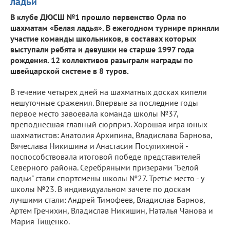
ладьи"
В клубе ДЮСШ №1 прошло первенство Орла по
шахматам «Белая ладья». В ежегодном турнире приняли
участие команды школьников, в составах которых
выступали ребята и девушки не старше 1997 года
рождения. 12 коллективов разыграли награды по
швейцарской системе в 8 туров.
В течение четырех дней на шахматных досках кипели
нешуточные сражения. Впервые за последние годы
первое место завоевала команда школы №37,
преподнесшая главный сюрприз. Хорошая игра юных
шахматистов: Анатолия Архипина, Владислава Барнова,
Вячеслава Никишина и Анастасии Посулихиной -
поспособствовала итоговой победе представителей
Северного района. Серебряными призерами "Белой
ладьи" стали спортсмены школы №27. Третье место - у
школы №23. В индивидуальном зачете по доскам
лучшими стали: Андрей Тимофеев, Владислав Барнов,
Артем Гречихин, Владислав Никишин, Наталья Чанова и
Мария Тищенко.