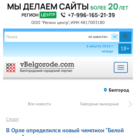
ООО "Регион центр", ИНН 4817003180
по новостям
6 августа 2026 г.
18+
четверг
Toggle
navigat
Белгород
Все новости
Заводные выходные
Спорт
В Орле определился новый чемпион "Белой