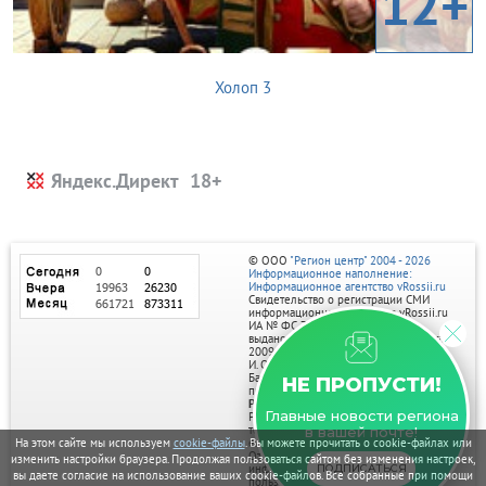
12+
Холоп 3
Яндекс.Директ
© ООО
"Регион центр" 2004 - 2026
Информационное наполнение:
Информационное агентство vRossii.ru
Свидетельство о регистрации СМИ
информационного агентства vRossii.ru
ИА № ФС 77‑35502
выдано РОСКОМНАДЗОРом 04 марта
2009г.
И. О. Главного редактора Нарыков А. Н.
Баннеры на портале размещаются на
НЕ ПРОПУСТИ!
правах рекламы.
Реклама на портале:
Главные новости региона
Рекламное агентство "Умный маркетинг"
тел. 7-910-267-70-40,
в вашей почте!
email: umnyy.marketing@yandex.ru
На этом сайте мы используем
cookie-файлы
. Вы можете прочитать о cookie-файлах или
Отдельные публикации могут содержать
изменить настройки браузера. Продолжая пользоваться сайтом без изменения настроек,
информацию, не предназначенную для
ПОДПИСАТЬСЯ
вы даете согласие на использование ваших cookie-файлов. Все собранные при помощи
пользователей до 18 лет.