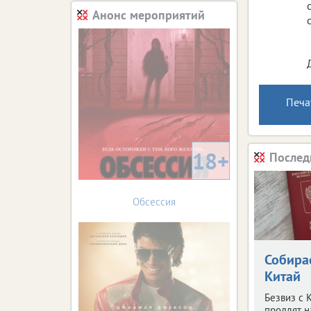
Анонс мероприятий
Печа
18+
Послед
Обсессия
Собира
Китай
Безвиз с 
продлят н