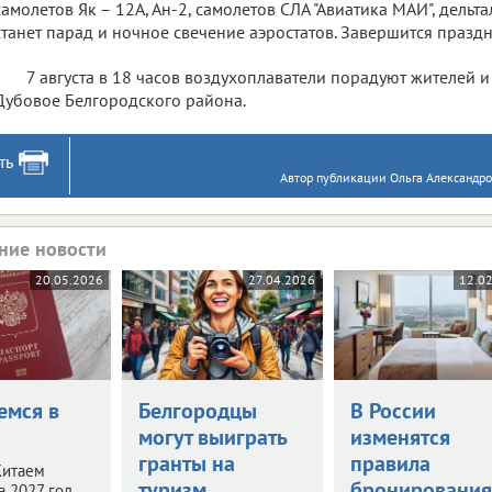
самолетов Як – 12А, Ан-2, самолетов СЛА "Авиатика МАИ", дельт
станет парад и ночное свечение аэростатов. Завершится празд
7 августа в 18 часов воздухоплаватели порадуют жителей и
Дубовое Белгородского района.
ть
Автор публикации Ольга Александров
ние новости
20.05.2026
27.04.2026
12.0
емся в
Белгородцы
В России
могут выиграть
изменятся
гранты на
правила
Китаем
туризм
бронирования
а 2027 год.