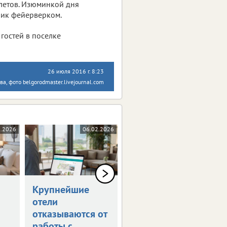
алетов. Изюминкой дня
ник фейерверком.
 гостей в поселке
26 июля 2016 г. 8:23
а, фото belgorodmaster.livejournal.com
2.2026
06.02.2026
04.02.2026
Крупнейшие
Лавинная
отели
опасность
отказываются от
нарушила планы
работы с
туристов и