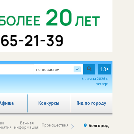
18+
по новостям
6 августа 2026 г.
четверг
Афиша
Конкурсы
Гид по городу
Новости
ши
Важная
Происшествия
Здоровье
Белгород
Ку
компаний (на
риятия
информация!
правах
рекламы)