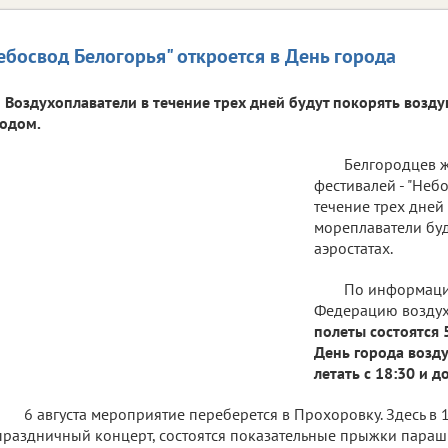
ебосвод Белогорья" откроется в День города
Воздухоплаватели в течение трех дней будут покорять воз
одом.
Белгородцев ж
фестивалей - "Небо
течение трех дне
мореплаватели буд
аэростатах.
По информаци
Федерацию воздух
полеты состоятся 5
День города возд
летать с 18:30 и д
6 августа мероприятие переберется в Прохоровку. Здесь в 
праздничный концерт, состоятся показательные прыжки параш