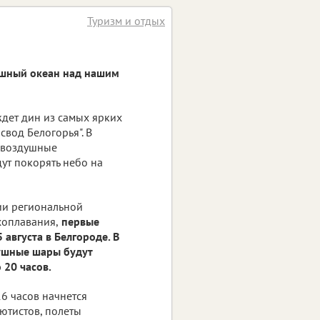
Туризм и отдых
душный океан над нашим
дет дин из самых ярких
свод Белогорья". В
й воздушные
ут покорять небо на
и региональной
оплавания,
первые
 августа в Белгороде. В
ушные шары будут
о 20 часов.
16 часов начнется
ютистов, полеты