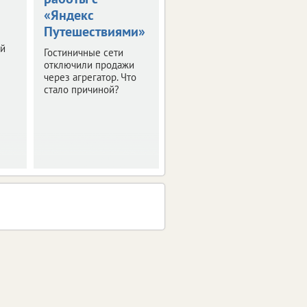
«Яндекс
горнолыжников
Путешествиями»
Важная новость для
ой
тех, кто планирует
Гостиничные сети
отдых на
отключили продажи
горнолыжных
через агрегатор. Что
курортах Кавказа.
стало причиной?