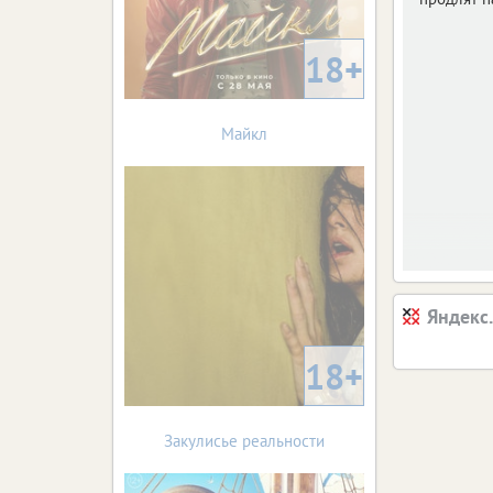
18+
Майкл
Яндекс
18+
Закулисье реальности