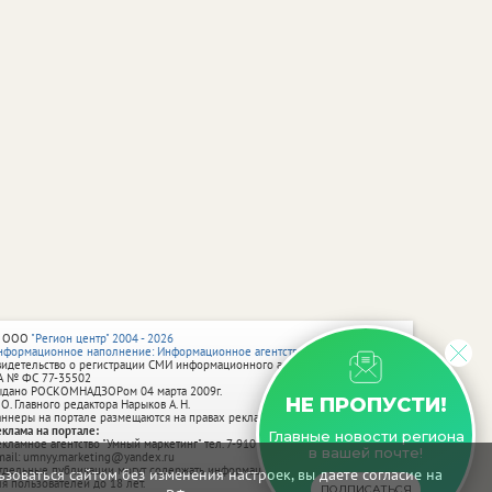
 ООО
"Регион центр" 2004 - 2026
нформационное наполнение: Информационное агентство vRossii.ru
видетельство о регистрации СМИ информационного агентства vRossii.ru
А № ФС 77‑35502
ыдано РОСКОМНАДЗОРом 04 марта 2009г.
НЕ ПРОПУСТИ!
 О. Главного редактора Нарыков А. Н.
аннеры на портале размещаются на правах рекламы.
еклама на портале:
Главные новости региона
екламное агентство "Умный маркетинг" тел. 7-910-267-70-40,
в вашей почте!
mail: umnyy.marketing@yandex.ru
тдельные публикации могут содержать информацию, не предназначенную
зоваться сайтом без изменения настроек, вы даете согласие на
ля пользователей до 18 лет.
ПОДПИСАТЬСЯ