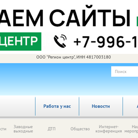
ООО "Регион центр", ИНН 4817003180
Работа у нас
Новости
Заводные
Интернет-
На
сти
ДТП
Общество
выходные
конференция
мероп